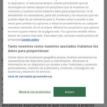
tu dispositivo. Si seleccionas Acepto, estarás permitiendo que las
Tiendeo
»
tecnologías de rastreo apoyen los propósitos que se muestran en
Ofertas
»
«nosotros y nuestros socios tratamos datos para proporcionar». Si se
deshabilitan los rastreadores, parte del contenido y los anuncios que ves
Nautica
podrían dejar de ser relevantes para ti. Puedes volver a acceder a este
menú para cambiar tus opciones o retirar el consentimiento en cualquier
momento haciendo clic en el enlace «Mostrar los propósitos» que aparece
Estamos a punto de publicar ofertas de Nautica
en el en la parte inferior de la página web. Tus opciones tendrán efecto
dentro de nuestro Sitio web. Para saber más, consulta nuestra política de
Nautica, todas las ofertas a tu
privacidad.
Cookie policy
alcance
Tanto nosotros como nuestros asociados tratamos los
datos para proporcionar:
Utilizar datos de localización geográfica precisa. Analizar activamente las
¡Descubre las mejores ofertas para Nautica en agosto
características del dispositivo para su identificación. Almacenar la
2026!
información en un dispositivo y/o acceder a ella. Publicidad y contenido
personalizados, medición de publicidad y contenido, investigación de
audiencia y desarrollo de servicios.
Lista de asociados (proveedores)
En este mes de agosto del año 2026, estamos
emocionados de ofrecerte las ofertas más atractivas y
competitivas para Nautica disponibles en todo México.
Mostrar los propósitos
Acepto
En Tiendeo, nuestro objetivo es brindarte acceso a una
amplia gama de ofertas, asegurándonos de que
encuentres exactamente lo que necesitas a precios