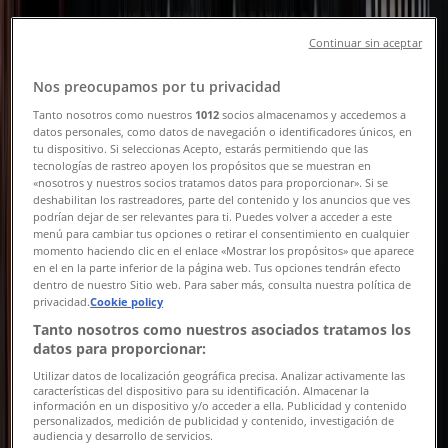
Catálogos con ofertas de Farmacias Guadalajara en San
Francisco de Campeche:
1
Continuar sin aceptar
Nos preocupamos por tu privacidad
Categoría:
Farmacias y Salud
Tanto nosotros como nuestros
1012
socios almacenamos y accedemos a
datos personales, como datos de navegación o identificadores únicos, en
Oferta más reciente:
4/8/2026
tu dispositivo. Si seleccionas Acepto, estarás permitiendo que las
tecnologías de rastreo apoyen los propósitos que se muestran en
«nosotros y nuestros socios tratamos datos para proporcionar». Si se
deshabilitan los rastreadores, parte del contenido y los anuncios que ves
podrían dejar de ser relevantes para ti. Puedes volver a acceder a este
menú para cambiar tus opciones o retirar el consentimiento en cualquier
momento haciendo clic en el enlace «Mostrar los propósitos» que aparece
Farmacias Guadalajara
en el en la parte inferior de la página web. Tus opciones tendrán efecto
dentro de nuestro Sitio web. Para saber más, consulta nuestra política de
privacidad.
Cookie policy
Basicos a precios Muy bajos!
Tanto nosotros como nuestros asociados tratamos los
Vence el 14/8
datos para proporcionar:
{"numCatalogs":1}
Utilizar datos de localización geográfica precisa. Analizar activamente las
características del dispositivo para su identificación. Almacenar la
información en un dispositivo y/o acceder a ella. Publicidad y contenido
Horarios y direcciones Farmacias
personalizados, medición de publicidad y contenido, investigación de
audiencia y desarrollo de servicios.