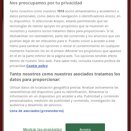
Nos preocupamos por tu privacidad
Publicidad
Tanto nosotros como nuestros
1014
socios almacenamos y accedemos a
datos personales, como datos de navegación o identificadores únicos, en
tu dispositivo. Si seleccionas Acepto, estarás permitiendo que las
tecnologías de rastreo apoyen los propósitos que se muestran en
«nosotros y nuestros socios tratamos datos para proporcionar». Si se
deshabilitan los rastreadores, parte del contenido y los anuncios que ves
podrían dejar de ser relevantes para ti. Puedes volver a acceder a este
menú para cambiar tus opciones o retirar el consentimiento en cualquier
momento haciendo clic en el enlace «Mostrar los propósitos» que aparece
en el en la parte inferior de la página web. Tus opciones tendrán efecto
dentro de nuestro Sitio web. Para saber más, consulta nuestra política de
privacidad.
Cookie policy
Tanto nosotros como nuestros asociados tratamos los
datos para proporcionar:
Utilizar datos de localización geográfica precisa. Analizar activamente las
características del dispositivo para su identificación. Almacenar la
Catálogos de S-Mart en otras
información en un dispositivo y/o acceder a ella. Publicidad y contenido
personalizados, medición de publicidad y contenido, investigación de
ciudades
audiencia y desarrollo de servicios.
Lista de asociados (proveedores)
Anticipado
Mostrar los propósitos
Acepto