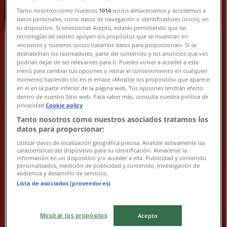
Categoría:
Supermercados
Tanto nosotros como nuestros
1014
socios almacenamos y accedemos a
datos personales, como datos de navegación o identificadores únicos, en
tu dispositivo. Si seleccionas Acepto, estarás permitiendo que las
Oferta más reciente:
25/8/2026
tecnologías de rastreo apoyen los propósitos que se muestran en
«nosotros y nuestros socios tratamos datos para proporcionar». Si se
deshabilitan los rastreadores, parte del contenido y los anuncios que ves
podrían dejar de ser relevantes para ti. Puedes volver a acceder a este
menú para cambiar tus opciones o retirar el consentimiento en cualquier
momento haciendo clic en el enlace «Mostrar los propósitos» que aparece
en el en la parte inferior de la página web. Tus opciones tendrán efecto
S-Mart
dentro de nuestro Sitio web. Para saber más, consulta nuestra política de
privacidad.
Cookie policy
Ofertas S-Mart chihuahua
Tanto nosotros como nuestros asociados tratamos los
datos para proporcionar:
Vence el 25/8
Utilizar datos de localización geográfica precisa. Analizar activamente las
{"numCatalogs":1}
características del dispositivo para su identificación. Almacenar la
información en un dispositivo y/o acceder a ella. Publicidad y contenido
personalizados, medición de publicidad y contenido, investigación de
audiencia y desarrollo de servicios.
Lista de asociados (proveedores)
Ahorrar es aún más fácil con la aplicación.
Mostrar los propósitos
Acepto