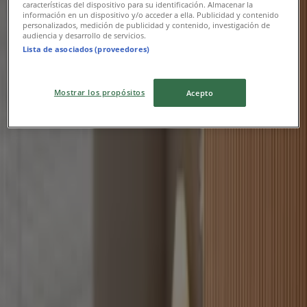
características del dispositivo para su identificación. Almacenar la
información en un dispositivo y/o acceder a ella. Publicidad y contenido
personalizados, medición de publicidad y contenido, investigación de
Elektra
audiencia y desarrollo de servicios.
Lista de asociados (proveedores)
Nuestras mejores ofertas para ti
Vence el 16/8
699 m - San José del Cabo
Mostrar los propósitos
Acepto
Elektra
Ofertas principales para ahorradores
Vence el 16/8
699 m - San José del Cabo
Elektra
Ofertas y gangas exclusivas