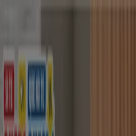
Estás aquí:
San José del Cabo
Destacados
Supermercados
Tiendas
Departamentales
Ropa, Zapatos y Accesorios
El Regreso A
Clases
Hogar
Farmacias y
Salud
Electrónica
Ferreterías
Salud y
Belleza
Restaurantes
Autos
Bancos y
Servicios
Deporte
Librerías y Papelerías
Ocio
Niños
Viajes y
Entretenimiento
Ópticas
Publicidad