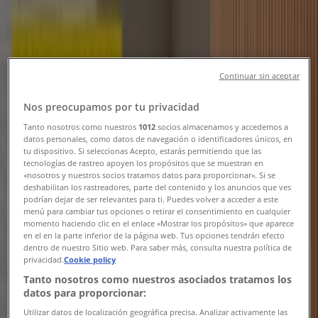
Oferta más reciente:
5/8/2026
Continuar sin aceptar
Elektra
Nos preocupamos por tu privacidad
Ofertas Elektra
Tanto nosotros como nuestros
1012
socios almacenamos y accedemos a
datos personales, como datos de navegación o identificadores únicos, en
tu dispositivo. Si seleccionas Acepto, estarás permitiendo que las
Vence el 16/8
tecnologías de rastreo apoyen los propósitos que se muestran en
«nosotros y nuestros socios tratamos datos para proporcionar». Si se
Nuevo
deshabilitan los rastreadores, parte del contenido y los anuncios que ves
podrían dejar de ser relevantes para ti. Puedes volver a acceder a este
menú para cambiar tus opciones o retirar el consentimiento en cualquier
momento haciendo clic en el enlace «Mostrar los propósitos» que aparece
Elektra
en el en la parte inferior de la página web. Tus opciones tendrán efecto
dentro de nuestro Sitio web. Para saber más, consulta nuestra política de
privacidad.
Cookie policy
Ofertas especiales atractivas para todos
Tanto nosotros como nuestros asociados tratamos los
datos para proporcionar:
Vence el 16/8
699 m - San José del Cabo
Utilizar datos de localización geográfica precisa. Analizar activamente las