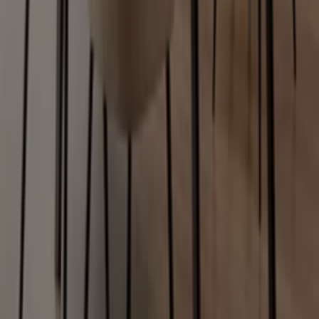
Otros negocios de Hogar en San
José del Cabo
Encuentra catálogos de Elektra en
tu ciudad
Elektra en Ciudad de México
Elektra en Monterrey
Elektra en Guadalajara
Elektra en Zapopan
Elektra en
León
Ver más ciudades
Vistazo de las ofertas de Elektra en
San José del Cabo
Catálogos con ofertas de Elektra en San José del Cabo:
6