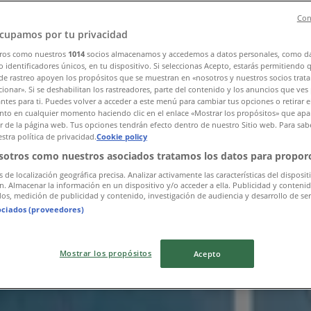
Con
cupamos por tu privacidad
ros como nuestros
1014
socios almacenamos y accedemos a datos personales, como d
 identificadores únicos, en tu dispositivo. Si seleccionas Acepto, estarás permitiendo 
de rastreo apoyen los propósitos que se muestran en «nosotros y nuestros socios trat
ionar». Si se deshabilitan los rastreadores, parte del contenido y los anuncios que ves
antes para ti. Puedes volver a acceder a este menú para cambiar tus opciones o retirar e
to en cualquier momento haciendo clic en el enlace «Mostrar los propósitos» que apar
nciero Inbursa en San José del Cabo
or de la página web. Tus opciones tendrán efecto dentro de nuestro Sitio web. Para sab
stra política de privacidad.
Cookie policy
sotros como nuestros asociados tratamos los datos para proporc
 José del Cabo:
4
s de localización geográfica precisa. Analizar activamente las características del disposit
ón. Almacenar la información en un dispositivo y/o acceder a ella. Publicidad y conteni
os, medición de publicidad y contenido, investigación de audiencia y desarrollo de ser
ociados (proveedores)
Mostrar los propósitos
Acepto