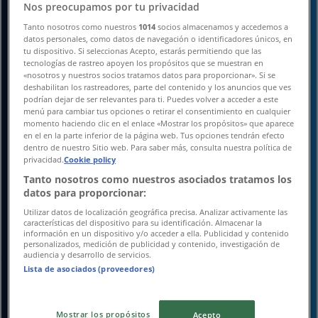
Categoría:
Bancos y Servicios
Nos preocupamos por tu privacidad
Tanto nosotros como nuestros
1014
socios almacenamos y accedemos a
Oferta más reciente:
5/2/2026
datos personales, como datos de navegación o identificadores únicos, en
tu dispositivo. Si seleccionas Acepto, estarás permitiendo que las
tecnologías de rastreo apoyen los propósitos que se muestran en
«nosotros y nuestros socios tratamos datos para proporcionar». Si se
deshabilitan los rastreadores, parte del contenido y los anuncios que ves
podrían dejar de ser relevantes para ti. Puedes volver a acceder a este
menú para cambiar tus opciones o retirar el consentimiento en cualquier
FedEx
momento haciendo clic en el enlace «Mostrar los propósitos» que aparece
en el en la parte inferior de la página web. Tus opciones tendrán efecto
dentro de nuestro Sitio web. Para saber más, consulta nuestra política de
Promocion
privacidad.
Cookie policy
Tanto nosotros como nuestros asociados tratamos los
Vence el 31/12
datos para proporcionar:
{"numCatalogs":1}
Utilizar datos de localización geográfica precisa. Analizar activamente las
características del dispositivo para su identificación. Almacenar la
Horarios y direcciones FedEx
información en un dispositivo y/o acceder a ella. Publicidad y contenido
personalizados, medición de publicidad y contenido, investigación de
audiencia y desarrollo de servicios.
Lista de asociados (proveedores)
FedEx
Mostrar los propósitos
Acepto