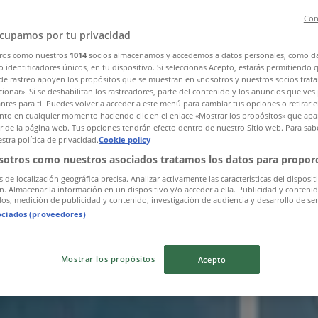
Con
cupamos por tu privacidad
ros como nuestros
1014
socios almacenamos y accedemos a datos personales, como d
 identificadores únicos, en tu dispositivo. Si seleccionas Acepto, estarás permitiendo 
de rastreo apoyen los propósitos que se muestran en «nosotros y nuestros socios trat
ionar». Si se deshabilitan los rastreadores, parte del contenido y los anuncios que ves
antes para ti. Puedes volver a acceder a este menú para cambiar tus opciones o retirar e
to en cualquier momento haciendo clic en el enlace «Mostrar los propósitos» que apar
or de la página web. Tus opciones tendrán efecto dentro de nuestro Sitio web. Para sab
stra política de privacidad.
Cookie policy
sotros como nuestros asociados tratamos los datos para proporc
ciero Inbursa en Zapotiltic
s de localización geográfica precisa. Analizar activamente las características del disposit
ón. Almacenar la información en un dispositivo y/o acceder a ella. Publicidad y conteni
os, medición de publicidad y contenido, investigación de audiencia y desarrollo de ser
tiltic:
4
ociados (proveedores)
Mostrar los propósitos
Acepto