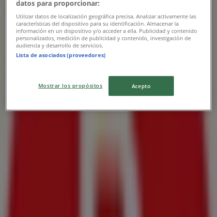
datos para proporcionar:
Utilizar datos de localización geográfica precisa. Analizar activamente las
características del dispositivo para su identificación. Almacenar la
información en un dispositivo y/o acceder a ella. Publicidad y contenido
Tiendas 3B
personalizados, medición de publicidad y contenido, investigación de
audiencia y desarrollo de servicios.
Ofertas especiales para ti
Lista de asociados (proveedores)
Vence el 31/8
Mostrar los propósitos
Acepto
Las tiendas más cercanas
Modelorama
JUAREZ 142 D, Ciudad Hidalgo (Chiapas)
354 m