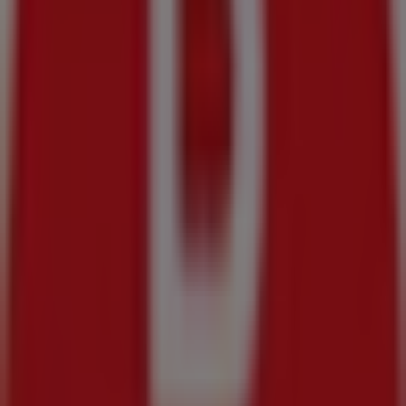
Modelorama
JALISCO 290, 8, Ciudad Hidalgo (Chiapas)
387 m
BBVA Bancomer
JUAREZ NO 15, Ciudad Hidalgo (MICH)
436 m
Modelorama
F I MADERO 54, Ciudad Hidalgo (Chiapas)
523 m