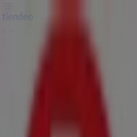
Estás aquí:
Ciudad Hidalgo (MICH)
Destacados
Supermercados
Tiendas
Departamentales
Ropa, Zapatos y Accesorios
El Regreso A
Clases
Hogar
Farmacias y
Salud
Electrónica
Ferreterías
Salud y
Belleza
Restaurantes
Autos
Bancos y
Servicios
Deporte
Librerías y Papelerías
Ocio
Niños
Viajes y
Entretenimiento
Ópticas
Publicidad