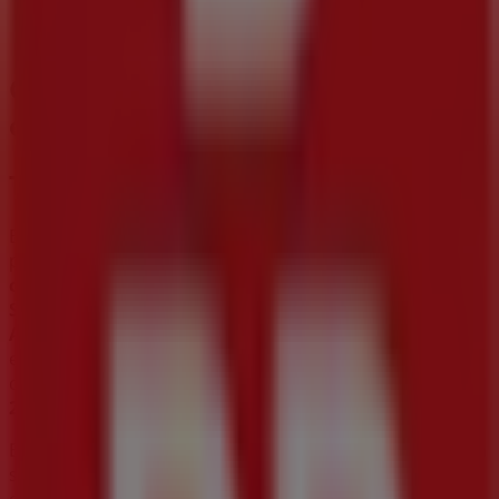
Otros negocios de Supermercados
en Ciudad Hidalgo (MICH)
Tiendas 3B
Bienvenido a la tienda de
Tiendas 3B
en Tiendeo, donde
podrás descubrir las mejores
ofertas
,
promociones
y
catálogos
de esta destacada marca del sector de
Supermercados
. Nuestra tienda física está ubicada en
Avenida Union No148
,
Ciudad Hidalgo (MICH)
, y en ella
encontrarás una amplia gama de productos de calidad
que te permitirán ahorrar durante todo el
agosto de
2026
.
En Tiendeo te ofrecemos toda la información actualizada
sobre
Tiendas 3B
, como los horarios de apertura, las