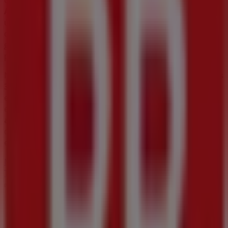
ofertas exclusivas y la ubicación exacta de la tienda en
Avenida Union No148
. Además, tendrás acceso a los
últimos catálogos de
Tiendas 3B
, donde podrás
descubrir las promociones más recientes y aprovechar
grandes descuentos en productos de
Supermercados
para tus compras en
Ciudad Hidalgo (MICH)
.
No pierdas la oportunidad de visitar la tienda de
Tiendas
3B
en
Avenida Union No148
para disfrutar de una
experiencia de compra completa. Te invitamos a
explorar las promociones que tenemos para ti este
agosto
y mantenerte informado de las mejores ofertas
de
Tiendas 3B
en
Ciudad Hidalgo (MICH)
. ¡Visítanos y
empieza a ahorrar hoy mismo!
Más información de Tiendas 3B
Ver otras tiendas de
Tiendas 3B en Ciudad Hidalgo (MICH)
Publicidad