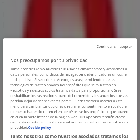
Tienda Tiendas 3B | Avenida Union
No148, Ciudad Hidalgo (MICH) -
Horarios, Teléfonos y Ofertas
Tiendeo en Ciudad Hidalgo (MICH)
»
Ofertas de Supermercados en Ciudad Hidalgo
Continuar sin aceptar
(MICH)
»
Tiendas 3B en Ciudad Hidalgo (MICH)
»
Nos preocupamos por tu privacidad
Tanto nosotros como nuestros
1014
socios almacenamos y accedemos a
Tiendas 3B | Avenida Union No148
datos personales, como datos de navegación o identificadores únicos, en
tu dispositivo. Si seleccionas Acepto, estarás permitiendo que las
Mapa
5545200269 5545200269
tecnologías de rastreo apoyen los propósitos que se muestran en
Mapa
5545200269 5545200269
«nosotros y nuestros socios tratamos datos para proporcionar». Si se
deshabilitan los rastreadores, parte del contenido y los anuncios que ves
podrían dejar de ser relevantes para ti. Puedes volver a acceder a este
Ofertas de Tiendas 3B en Ciudad
menú para cambiar tus opciones o retirar el consentimiento en cualquier
momento haciendo clic en el enlace «Mostrar los propósitos» que aparece
Hidalgo (MICH)
en el en la parte inferior de la página web. Tus opciones tendrán efecto
dentro de nuestro Sitio web. Para saber más, consulta nuestra política de
privacidad.
Cookie policy
Tanto nosotros como nuestros asociados tratamos los