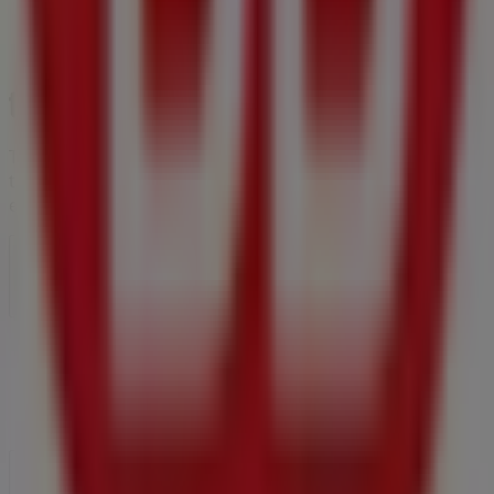
Tiendeo forma parte de Shopfully, la empresa
tecnológica que está reinventando las compras locales
en todo el mundo.
Tiendeo
¿Qué hacemos?
Soluciones para empresas
Noticias y prensa
Trabaja con nosotros
Contáctanos