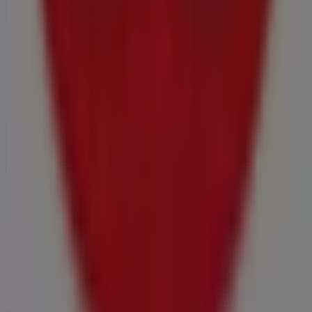
Contacto comercial y de marketing
Tienda mal colocada en el mapa
Notificar un folleto
¿Encontraste un problema en la web o en la
aplicación?
Índices
Marcas
Marcas locales
Negocios
Negocios cercanos
Productos
Productos locales
Ciudades