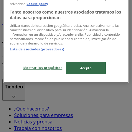
privacidad.
Cookie policy
Índice marcas
Tanto nosotros como nuestros asociados tratamos los
datos para proporcionar:
1
Utilizar datos de localización geográfica precisa. Analizar activamente las
características del dispositivo para su identificación. Almacenar la
información en un dispositivo y/o acceder a ella. Publicidad y contenido
iphone
Coca Cola
Misoprostol
personalizados, medición de publicidad y contenido, investigación de
audiencia y desarrollo de servicios.
Lista de asociados (proveedores)
Tiendeo forma parte de Shopfully, la empresa
tecnológica que está reinventando las compras locales
Mostrar los propósitos
Acepto
en todo el mundo.
Tiendeo
¿Qué hacemos?
Soluciones para empresas
Noticias y prensa
Trabaja con nosotros