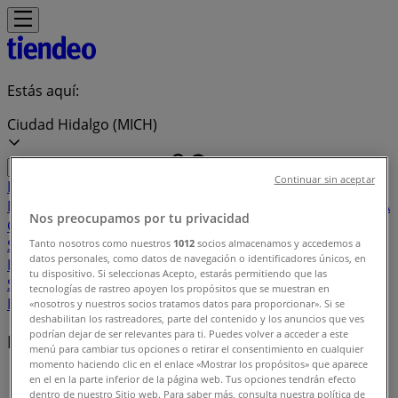
Estás aquí:
Ciudad Hidalgo (MICH)
Continuar sin aceptar
Destacados
Supermercados
Tiendas
Departamentales
Ropa, Zapatos y Accesorios
El Regreso A
Nos preocupamos por tu privacidad
Clases
Hogar
Farmacias y
Salud
Electrónica
Ferreterías
Salud y
Tanto nosotros como nuestros
1012
socios almacenamos y accedemos a
datos personales, como datos de navegación o identificadores únicos, en
Belleza
Restaurantes
Autos
Bancos y
tu dispositivo. Si seleccionas Acepto, estarás permitiendo que las
Servicios
Deporte
Librerías y Papelerías
Ocio
Niños
Viajes y
tecnologías de rastreo apoyen los propósitos que se muestran en
Entretenimiento
Ópticas
«nosotros y nuestros socios tratamos datos para proporcionar». Si se
deshabilitan los rastreadores, parte del contenido y los anuncios que ves
podrían dejar de ser relevantes para ti. Puedes volver a acceder a este
Marcas locales
menú para cambiar tus opciones o retirar el consentimiento en cualquier
momento haciendo clic en el enlace «Mostrar los propósitos» que aparece
Tiendeo en Ciudad Hidalgo (MICH)
»
en el en la parte inferior de la página web. Tus opciones tendrán efecto
dentro de nuestro Sitio web. Para saber más, consulta nuestra política de