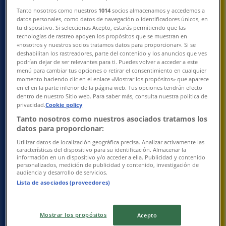
Tanto nosotros como nuestros
1014
socios almacenamos y accedemos a
datos personales, como datos de navegación o identificadores únicos, en
Domingo
tu dispositivo. Si seleccionas Acepto, estarás permitiendo que las
tecnologías de rastreo apoyen los propósitos que se muestran en
11:00 - 20:00
«nosotros y nuestros socios tratamos datos para proporcionar». Si se
Lunes
deshabilitan los rastreadores, parte del contenido y los anuncios que ves
10:00 - 20:00
podrían dejar de ser relevantes para ti. Puedes volver a acceder a este
Martes
menú para cambiar tus opciones o retirar el consentimiento en cualquier
momento haciendo clic en el enlace «Mostrar los propósitos» que aparece
10:00 - 20:00
en el en la parte inferior de la página web. Tus opciones tendrán efecto
Miércoles
dentro de nuestro Sitio web. Para saber más, consulta nuestra política de
10:00 - 20:00
privacidad.
Cookie policy
Jueves
Tanto nosotros como nuestros asociados tratamos los
10:00 - 20:00
datos para proporcionar:
Viernes
Utilizar datos de localización geográfica precisa. Analizar activamente las
10:00 - 20:00
características del dispositivo para su identificación. Almacenar la
información en un dispositivo y/o acceder a ella. Publicidad y contenido
Sábado
personalizados, medición de publicidad y contenido, investigación de
10:00 - 20:00
audiencia y desarrollo de servicios.
Lista de asociados (proveedores)
Mapa
(555) 555-5555
Abierto
Hasta las 20:00
Mostrar los propósitos
Acepto