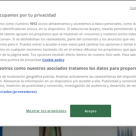
Con
cupamos por tu privacidad
ros como nuestros
1012
socios almacenamos y accedemos a datos personales, como d
 identificadores únicos, en tu dispositivo. Si seleccionas Acepto, estarás permitiendo 
de rastreo apoyen los propósitos que se muestran en «nosotros y nuestros socios trat
ionar». Si se deshabilitan los rastreadores, parte del contenido y los anuncios que ves
antes para ti. Puedes volver a acceder a este menú para cambiar tus opciones o retirar e
to en cualquier momento haciendo clic en el enlace «Mostrar los propósitos» que apar
les en tu ciudad
or de la página web. Tus opciones tendrán efecto dentro de nuestro Sitio web. Para sab
stra política de privacidad.
Cookie policy
sotros como nuestros asociados tratamos los datos para proporc
s de localización geográfica precisa. Analizar activamente las características del disposit
ón. Almacenar la información en un dispositivo y/o acceder a ella. Publicidad y conteni
os, medición de publicidad y contenido, investigación de audiencia y desarrollo de ser
ociados (proveedores)
Mostrar los propósitos
Acepto