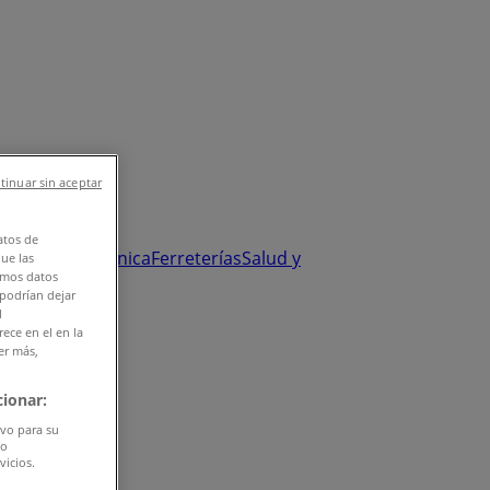
tinuar sin aceptar
atos de
y Salud
Electrónica
Ferreterías
Salud y
que las
amos datos
 podrían dejar
l
ece en el en la
er más,
ionar:
ivo para su
do
vicios.