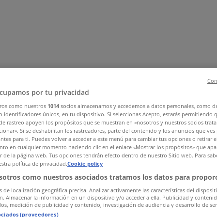
Con
cupamos por tu privacidad
ros como nuestros
1014
socios almacenamos y accedemos a datos personales, como d
, Zapatos y Accesorios
El Regreso A Clases
Hogar
Farmacias 
 identificadores únicos, en tu dispositivo. Si seleccionas Acepto, estarás permitiendo 
de rastreo apoyen los propósitos que se muestran en «nosotros y nuestros socios trat
rías y Papelerías
Ocio
Niños
Viajes y Entretenimiento
Ópticas
ionar». Si se deshabilitan los rastreadores, parte del contenido y los anuncios que ves
antes para ti. Puedes volver a acceder a este menú para cambiar tus opciones o retirar e
to en cualquier momento haciendo clic en el enlace «Mostrar los propósitos» que apar
or de la página web. Tus opciones tendrán efecto dentro de nuestro Sitio web. Para sab
stra política de privacidad.
Cookie policy
sotros como nuestros asociados tratamos los datos para proporc
s de localización geográfica precisa. Analizar activamente las características del disposit
ón. Almacenar la información en un dispositivo y/o acceder a ella. Publicidad y conteni
os, medición de publicidad y contenido, investigación de audiencia y desarrollo de ser
ociados (proveedores)