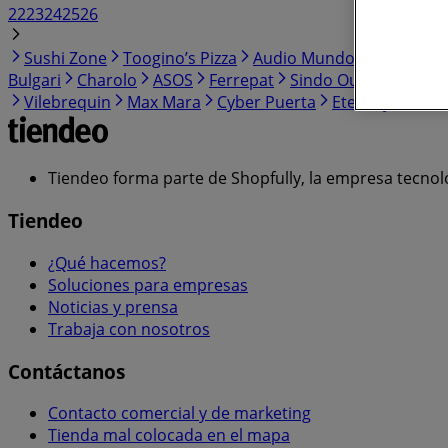
22
23
24
25
26
Sushi Zone
Toogino’s Pizza
Audio Mundo
Jaguar
P
Bulgari
Charolo
ASOS
Ferrepat
Sindo Outdoor
Tro
Vilebrequin
Max Mara
Cyber Puerta
Eternity Diam
Tiendeo forma parte de Shopfully, la empresa tecnol
Tiendeo
¿Qué hacemos?
Soluciones para empresas
Noticias y prensa
Trabaja con nosotros
Contáctanos
Contacto comercial y de marketing
Tienda mal colocada en el mapa