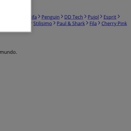
Lombok
El Califa
Penguin
DD Tech
Pujol
Esprit
ion Maternity
Stilisimo
Paul & Shark
Fila
Cherry Pink
latti Muebles
l mundo.