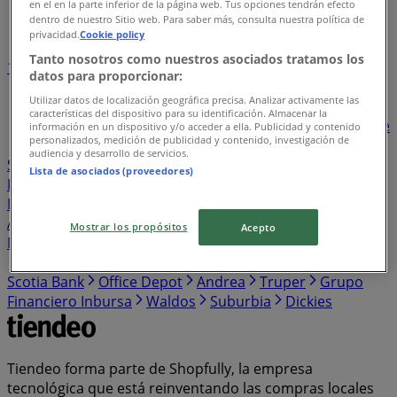
en el en la parte inferior de la página web. Tus opciones tendrán efecto
Índice de negocios en Amaxac de Guerrero
dentro de nuestro Sitio web. Para saber más, consulta nuestra política de
privacidad.
Cookie policy
Tanto nosotros como nuestros asociados tratamos los
1
2
3
4
5
datos para proporcionar:
...
26
Utilizar datos de localización geográfica precisa. Analizar activamente las
características del dispositivo para su identificación. Almacenar la
Bodega Aurrera
BBVA Bancomer
Walmart
Banorte
información en un dispositivo y/o acceder a ella. Publicidad y contenido
personalizados, medición de publicidad y contenido, investigación de
Santander
Sam's Club
Farmacias Similares
audiencia y desarrollo de servicios.
Soriana Híper
Farmacias Guadalajara
Elektra
Lista de asociados (proveedores)
Farmacias del Ahorro
HSBC
The Home Depot
Estafeta
HEB
Western Union
Chedraui
Banco
Azteca
S-Mart
OXXO
Casa Ley
Woolworth
Soriana
Mostrar los propósitos
Acepto
Mercado
Del Sol
Banamex
Costco
Merco
Comex
Coppel
Mi Tienda del Ahorro
Alsuper
Tiendas 3B
Scotia Bank
Office Depot
Andrea
Truper
Grupo
Financiero Inbursa
Waldos
Suburbia
Dickies
Tiendeo forma parte de Shopfully, la empresa
tecnológica que está reinventando las compras locales