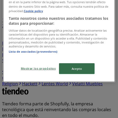
en el en la parte inferior de la página web. Tus opciones tendrán efecto
Índice de negocios en Atlixco
dentro de nuestro Sitio web. Para saber más, consulta nuestra política de
privacidad.
Cookie policy
Tanto nosotros como nuestros asociados tratamos los
1
...
datos para proporcionar:
22
23
24
25
26
Utilizar datos de localización geográfica precisa. Analizar activamente las
características del dispositivo para su identificación. Almacenar la
Sushi Zone
Toogino’s Pizza
Audio Mundo
Jaguar
información en un dispositivo y/o acceder a ella. Publicidad y contenido
personalizados, medición de publicidad y contenido, investigación de
Porsche
Alfa Romeo
Touché
Convergram
audiencia y desarrollo de servicios.
Mustache
Lombok
El Califa
Penguin
DD Tech
Lista de asociados (proveedores)
Pujol
Esprit
Bulgari
Charolo
ASOS
Ferrepat
Sindo Outdoor
Troquer
Mobydec
Suntory
Cen Cel
Blu Lagoon
Destination Maternity
Stilisimo
Paul &
Mostrar los propósitos
Acepto
Shark
Fila
Cherry Pink
Vilebrequin
Max Mara
Cyber Puerta
Eternity Diamonds
Macame
True
Religion
Hackett
Lentes World
Velatti Muebles
Tiendeo forma parte de Shopfully, la empresa
tecnológica que está reinventando las compras locales
en todo el mundo.