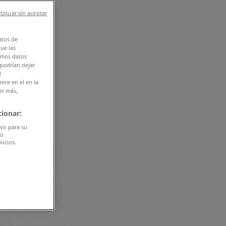
tinuar sin aceptar
atos de
que las
amos datos
 podrían dejar
l
ece en el en la
er más,
ionar:
ivo para su
do
vicios.