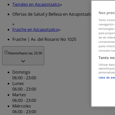
Tiendeo en Azcapotzalco
»
Nos preo
Ofertas de Salud y Belleza en Azcapotzalco
Tanto nosot
»
navegación o
Fraiche en Azcapotzalco
»
tecnologías 
para proporc
de ser relev
Fraiche | Av. del Rosario No 1025
consentimien
parte inferi
consulta nue
Abierto
Hasta las 23:00
Tanto no
Utilizar dato
identificaci
Domingo
personalizad
06:00 - 23:00
Lista de as
Lunes
06:00 - 23:00
Martes
06:00 - 23:00
Miércoles
06:00 - 23:00