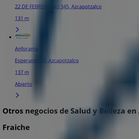
22 DE FEBRERO NO 345, Azcapotzalco
131 m
Anforama
Esperanza 15, Azcapotzalco
137 m
Abierto
Otros negocios de Salud y Belleza en
Fraiche