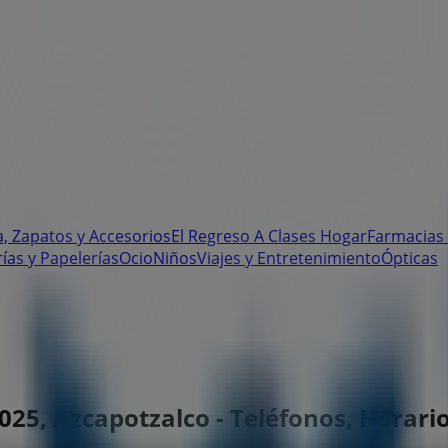
, Zapatos y Accesorios
El Regreso A Clases
Hogar
Farmacias 
rías y Papelerías
Ocio
Niños
Viajes y Entretenimiento
Ópticas
1025, Azcapotzalco - Teléfonos, Horar