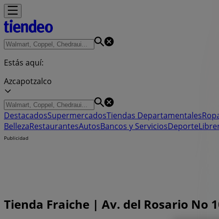
Estás aquí:
Azcapotzalco
Destacados
Supermercados
Tiendas Departamentales
Ropa
Belleza
Restaurantes
Autos
Bancos y Servicios
Deporte
Libre
Publicidad
Tienda Fraiche | Av. del Rosario No 