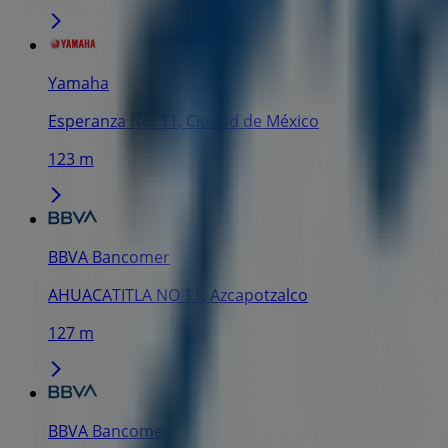
Yamaha
Esperanza No. 11, Ciudad de México
123 m
BBVA Bancomer
AHUACATITLA NO 11, Azcapotzalco
127 m
BBVA Bancomer