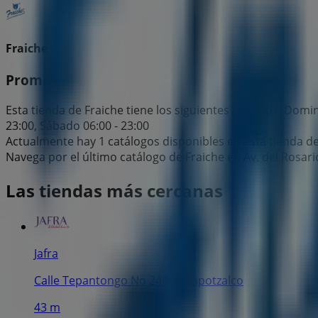
Fraiche
Promo
Esta tienda de Fraiche tiene los siguientes horarios: Doming
23:00, Sábado 06:00 - 23:00
Actualmente hay 1 catálogos disponibles en esta tienda de
Navega por el último catálogo de Fraiche en Av. del Rosar
Las tiendas más cercanas
Jafra
Calle Tepantongo No 248, Azcapotzalco
43 m