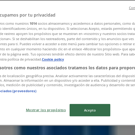
Con
cupamos por tu privacidad
ros como nuestros
1014
socios almacenamos y accedemos a datos personales, como d
 identificadores únicos, en tu dispositivo. Si seleccionas Acepto, estarás permitiendo 
de rastreo apoyen los propósitos que se muestran en «nosotros y nuestros socios trat
ionar». Si se deshabilitan los rastreadores, parte del contenido y los anuncios que ves
antes para ti. Puedes volver a acceder a este menú para cambiar tus opciones o retirar e
to en cualquier momento haciendo clic en el enlace «Mostrar los propósitos» que apar
or de la página web. Tus opciones tendrán efecto dentro de nuestro Sitio web. Para sab
stra política de privacidad.
Cookie policy
sotros como nuestros asociados tratamos los datos para proporc
s de localización geográfica precisa. Analizar activamente las características del disposit
ón. Almacenar la información en un dispositivo y/o acceder a ella. Publicidad y conteni
os, medición de publicidad y contenido, investigación de audiencia y desarrollo de ser
ociados (proveedores)
Mostrar los propósitos
Acepto