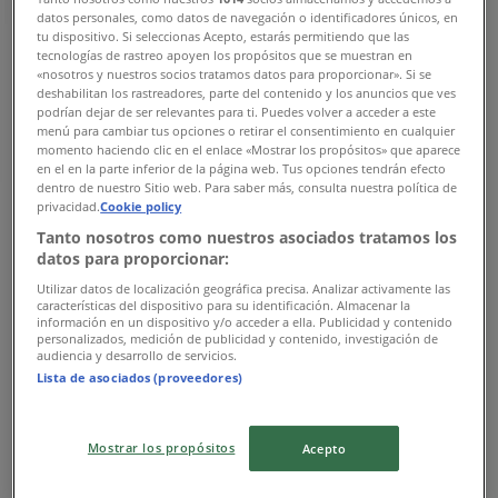
datos personales, como datos de navegación o identificadores únicos, en
Lunes
tu dispositivo. Si seleccionas Acepto, estarás permitiendo que las
09:00 - 20:00
tecnologías de rastreo apoyen los propósitos que se muestran en
Martes
«nosotros y nuestros socios tratamos datos para proporcionar». Si se
09:00 - 20:00
deshabilitan los rastreadores, parte del contenido y los anuncios que ves
podrían dejar de ser relevantes para ti. Puedes volver a acceder a este
Miércoles
menú para cambiar tus opciones o retirar el consentimiento en cualquier
09:00 - 20:00
momento haciendo clic en el enlace «Mostrar los propósitos» que aparece
Jueves
en el en la parte inferior de la página web. Tus opciones tendrán efecto
dentro de nuestro Sitio web. Para saber más, consulta nuestra política de
09:00 - 20:00
privacidad.
Cookie policy
Viernes
Tanto nosotros como nuestros asociados tratamos los
09:00 - 20:00
datos para proporcionar:
Sábado
10:00 - 14:00
Utilizar datos de localización geográfica precisa. Analizar activamente las
características del dispositivo para su identificación. Almacenar la
información en un dispositivo y/o acceder a ella. Publicidad y contenido
Mapa
8183353399
personalizados, medición de publicidad y contenido, investigación de
audiencia y desarrollo de servicios.
Lista de asociados (proveedores)
Cerrado
Mostrar los propósitos
Acepto
Domingo