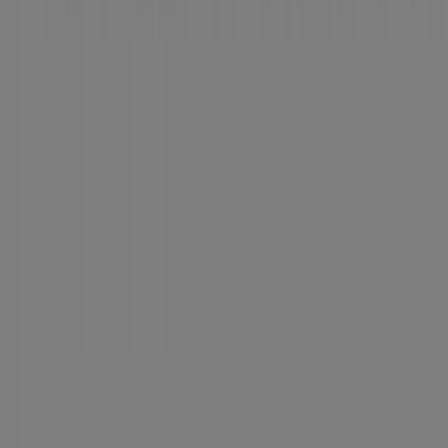
Tienda mal colocada en el mapa
Notificar un folleto
¿Encontraste un problema en la web o en la
aplicación?
Índices
Marcas
Marcas locales
Negocios
Negocios cercanos
Productos
Productos locales
Ciudades
Descargar la app Tiendeo