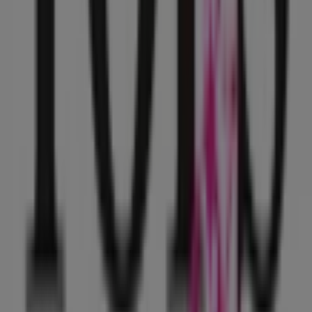
Otros negocios de Ropa, Zapatos y
Accesorios en Benito Juárez (CDMX)
Tops & Bottoms
Bienvenido a la tienda de
Tops & Bottoms
en Tiendeo,
donde podrás descubrir las mejores
ofertas
,
promociones
y
catálogos
de esta destacada marca del
sector de
Ropa, Zapatos y Accesorios
. Nuestra tienda
física está ubicada en
Viaducto 462
,
Benito Juárez
(CDMX)
, y en ella encontrarás una amplia gama de
productos de calidad que te permitirán ahorrar durante
todo el
agosto de 2026
.
En Tiendeo te ofrecemos toda la información actualizada
sobre
Tops & Bottoms
, como los horarios de apertura,
las ofertas exclusivas y la ubicación exacta de la tienda
en
Viaducto 462
. Además, tendrás acceso a los últimos
catálogos de
Tops & Bottoms
, donde podrás descubrir
las promociones más recientes y aprovechar grandes