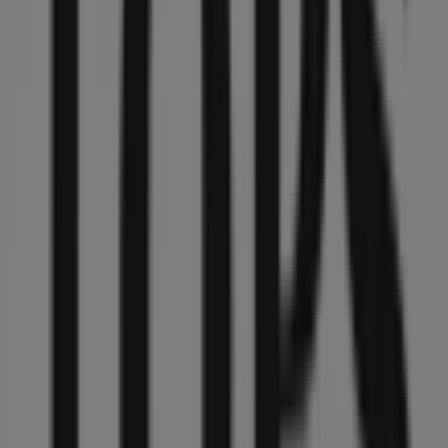
Abierto
Perfumes Europeos
Prolongación José Ma. Arteaga, Benito Juárez
(CDMX)
47 m
Pro One
ELIAS CALLES 504 COL: VILLA JUAREZ, Benito Juárez
(CDMX)
47 m