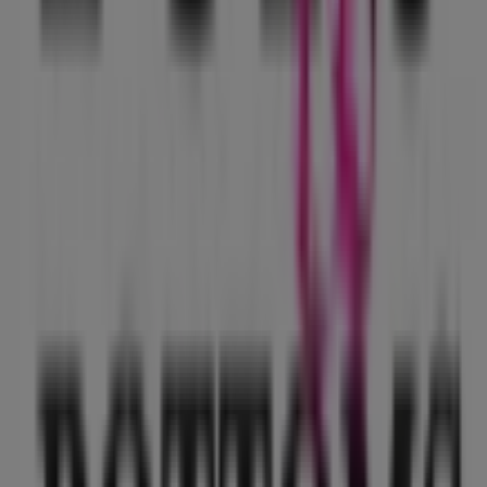
descuentos en productos de
Ropa, Zapatos y
Accesorios
para tus compras en
Benito Juárez (CDMX)
.
No pierdas la oportunidad de visitar la tienda de
Tops &
Bottoms
en
Viaducto 462
para disfrutar de una
experiencia de compra completa. Te invitamos a
explorar las promociones que tenemos para ti este
agosto
y mantenerte informado de las mejores ofertas
de
Tops & Bottoms
en
Benito Juárez (CDMX)
. ¡Visítanos
y empieza a ahorrar hoy mismo!
Más información de Tops & Bottoms
Ver otras tiendas de
Tops & Bottoms en Benito Juárez (CDMX)
Publicidad