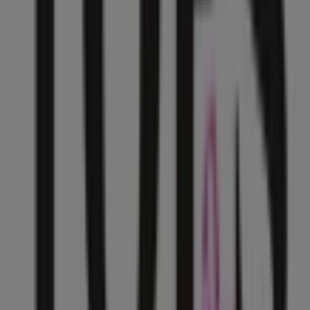
Pro One
SANALONA S/N COL: VILLA JUAREZ, Benito Juárez
(CDMX)
47 m
Pro One
ALVARO OBREGON 69 COL: TLACOTEPEC DE BENITO
JUAREZ, Coyoacán
47 m