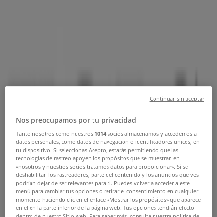
Tienda Tops & Bottoms | Viaducto
462, Benito Juárez (CDMX) -
Horarios, Teléfonos y Catálogos
Tiendeo en Benito Juárez (CDMX)
»
Ofertas de Ropa, Zapatos y Accesorios en Benito
Juárez (CDMX)
»
Tops & Bottoms en Benito Juárez (CDMX)
»
Continuar sin aceptar
Tops & Bottoms | Viaducto 462
Nos preocupamos por tu privacidad
Mapa
01(55) 5440-1329
Tanto nosotros como nuestros
1014
socios almacenamos y accedemos a
Mapa
01(55) 5440-1329
datos personales, como datos de navegación o identificadores únicos, en
tu dispositivo. Si seleccionas Acepto, estarás permitiendo que las
Estamos a punto de publicar ofertas de Tops & Bottoms
tecnologías de rastreo apoyen los propósitos que se muestran en
«nosotros y nuestros socios tratamos datos para proporcionar». Si se
deshabilitan los rastreadores, parte del contenido y los anuncios que ves
Publicidad
podrían dejar de ser relevantes para ti. Puedes volver a acceder a este
menú para cambiar tus opciones o retirar el consentimiento en cualquier
momento haciendo clic en el enlace «Mostrar los propósitos» que aparece
en el en la parte inferior de la página web. Tus opciones tendrán efecto
dentro de nuestro Sitio web. Para saber más, consulta nuestra política de