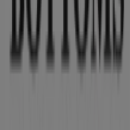
Tiendeo forma parte de Shopfully, la empresa
tecnológica que está reinventando las compras locales
en todo el mundo.
Tiendeo
¿Qué hacemos?
Soluciones para empresas
Noticias y prensa
Trabaja con nosotros
Contáctanos
Contacto comercial y de marketing