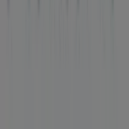
Contacto comercial y de marketing
Tienda mal colocada en el mapa
Notificar un folleto
¿Encontraste un problema en la web o en la
aplicación?
Índices
Marcas
Marcas locales
Negocios
Negocios cercanos
Productos
Productos locales
Ciudades