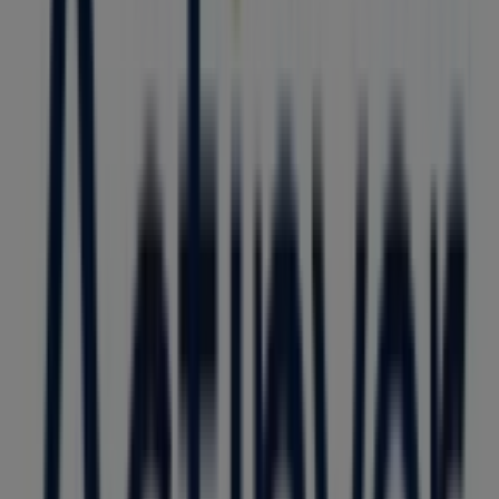
179 m
Otros negocios de Bancos y
Servicios en Boca del Río
Actinver
Bienvenido a la tienda de
Actinver
en Tiendeo, donde
podrás descubrir las mejores
ofertas
,
promociones
y
catálogos
de esta destacada marca del sector de
Bancos y Servicios
. Nuestra tienda física está ubicada en
Blvd. Adolfo Ruiz Cortines
,
Boca del Río
, y en ella
encontrarás una amplia gama de productos de calidad
que te permitirán ahorrar durante todo el
agosto de
2026
.
En Tiendeo te ofrecemos toda la información actualizada
sobre
Actinver
, como los horarios de apertura, las