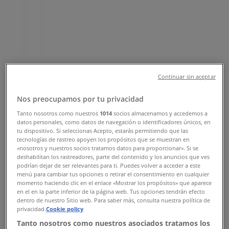
Sucursal Actinver | Blvd. Adolfo
Ruiz Cortines, Boca del Río -
Teléfonos, Horarios y Promociones
Tiendeo en Boca del Río
»
Ofertas de Bancos y Servicios en Boca del Río
»
Continuar sin aceptar
Actinver en Boca del Río
»
Nos preocupamos por tu privacidad
Actinver | Blvd. Adolfo Ruiz Cortines
Tanto nosotros como nuestros
1014
socios almacenamos y accedemos a
datos personales, como datos de navegación o identificadores únicos, en
Mapa
01 (229) 179 2230
tu dispositivo. Si seleccionas Acepto, estarás permitiendo que las
Mapa
01 (229) 179 2230
tecnologías de rastreo apoyen los propósitos que se muestran en
«nosotros y nuestros socios tratamos datos para proporcionar». Si se
deshabilitan los rastreadores, parte del contenido y los anuncios que ves
Ofertas de Actinver en Boca del Río
podrían dejar de ser relevantes para ti. Puedes volver a acceder a este
menú para cambiar tus opciones o retirar el consentimiento en cualquier
momento haciendo clic en el enlace «Mostrar los propósitos» que aparece
en el en la parte inferior de la página web. Tus opciones tendrán efecto
dentro de nuestro Sitio web. Para saber más, consulta nuestra política de
privacidad.
Cookie policy
Tanto nosotros como nuestros asociados tratamos los