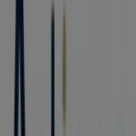
Blvd. Miguel Alemán, Boca del Río
159 m
Contino
Camino Real, Boca del Río
179 m
Walmart
CARRET. FEDERAL BOCA DEL RÍO - ANTÓN LIZARDO
KM 3.5 BOULEVARD RIVIERA VERACRUZANA 3500 EX
HACIENDA SANTA MARIA BUENAVISTA, Boca del Río