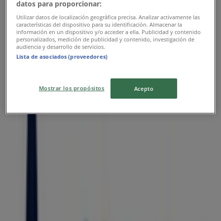
datos para proporcionar:
Actinver
Utilizar datos de localización geográfica precisa. Analizar activamente las
características del dispositivo para su identificación. Almacenar la
Lista de comisiones
información en un dispositivo y/o acceder a ella. Publicidad y contenido
personalizados, medición de publicidad y contenido, investigación de
audiencia y desarrollo de servicios.
Vence el 30/9
Lista de asociados (proveedores)
Las tiendas más cercanas
Mostrar los propósitos
Acepto
Mister Tennis
Hotel Puerta del Sol local 13 Zona D Blvd. Adolfo
Ruiz Cortinez No 3495, Boca del Río
54 m
Birkenstock