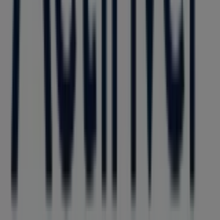
Tiendeo forma parte de Shopfully, la empresa
tecnológica que está reinventando las compras locales
en todo el mundo.
Tiendeo
¿Qué hacemos?
Soluciones para empresas
Noticias y prensa
Trabaja con nosotros
Contáctanos