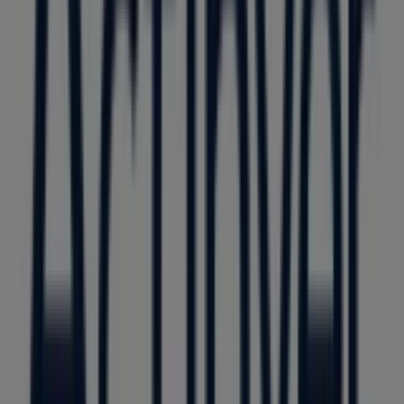
ofertas exclusivas y la ubicación exacta de la tienda en
Blvd. Adolfo Ruiz Cortines
. Además, tendrás acceso a
los últimos catálogos de
Actinver
, donde podrás
descubrir las promociones más recientes y aprovechar
grandes descuentos en productos de
Bancos y Servicios
para tus compras en
Boca del Río
.
No pierdas la oportunidad de visitar la tienda de
Actinver
en
Blvd. Adolfo Ruiz Cortines
para disfrutar de
una experiencia de compra completa. Te invitamos a
explorar las promociones que tenemos para ti este
agosto
y mantenerte informado de las mejores ofertas
de
Actinver
en
Boca del Río
. ¡Visítanos y empieza a
ahorrar hoy mismo!
Más información de Actinver
Ver otras tiendas de
Actinver en Boca del Río
Publicidad