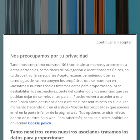
Elektra
Continuar sin aceptar
Ofertas Elektra
Nos preocupamos por tu privacidad
Tanto nosotros como nuestros
1014
socios almacenamos y accedemos a
Vence el 16/8
datos personales, como datos de navegación o identificadores únicos, en
tu dispositivo. Si seleccionas Acepto, estarás permitiendo que las
Nuevo
tecnologías de rastreo apoyen los propósitos que se muestran en
«nosotros y nuestros socios tratamos datos para proporcionar». Si se
deshabilitan los rastreadores, parte del contenido y los anuncios que ves
podrían dejar de ser relevantes para ti. Puedes volver a acceder a este
Elektra
menú para cambiar tus opciones o retirar el consentimiento en cualquier
momento haciendo clic en el enlace «Mostrar los propósitos» que aparece
en el en la parte inferior de la página web. Tus opciones tendrán efecto
Ofertas especiales atractivas para todos
dentro de nuestro Sitio web. Para saber más, consulta nuestra política de
privacidad.
Cookie policy
Vence el 16/8
578 m - Boca del Río
Tanto nosotros como nuestros asociados tratamos los
datos para proporcionar: