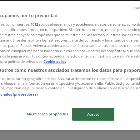
Con
cupamos por tu privacidad
ros como nuestros
1012
socios almacenamos y accedemos a datos personales, como d
 identificadores únicos, en tu dispositivo. Si seleccionas Acepto, estarás permitiendo 
de rastreo apoyen los propósitos que se muestran en «nosotros y nuestros socios trat
7307 - Residencial Cumbres, 3ra. etapa
ionar». Si se deshabilitan los rastreadores, parte del contenido y los anuncios que ves
antes para ti. Puedes volver a acceder a este menú para cambiar tus opciones o retirar e
to en cualquier momento haciendo clic en el enlace «Mostrar los propósitos» que apar
or de la página web. Tus opciones tendrán efecto dentro de nuestro Sitio web. Para sab
stra política de privacidad.
Cookie policy
sotros como nuestros asociados tratamos los datos para proporc
s de localización geográfica precisa. Analizar activamente las características del disposit
ón. Almacenar la información en un dispositivo y/o acceder a ella. Publicidad y conteni
os, medición de publicidad y contenido, investigación de audiencia y desarrollo de ser
ociados (proveedores)
Mostrar los propósitos
Acepto