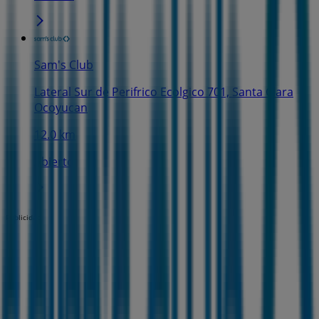
Sam's Club
Lateral Sur de Perifrico Ecolgico 701, Santa Clara
Ocoyucan
12.0 km
Abierto
Publicidad