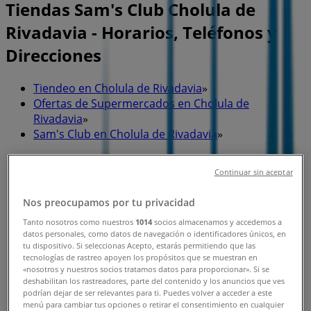
Tiendas Sam's Club Cholula de
Rivadavia - Horarios, Teléfonos y
Direcciones
Tiendeo en Cholula de Rivadavia
»
Ofertas de Supermercados en Cholula de
Rivadavia
»
Sam's Club en Cholula de Rivadavia
»
Tiendas de Sam's Club en Cholula de Rivadavia
Continuar sin aceptar
Nos preocupamos por tu privacidad
Sam's Club
Tanto nosotros como nuestros
1014
socios almacenamos y accedemos a
datos personales, como datos de navegación o identificadores únicos, en
Boulevard Forjadores de Puebla 3401, Cholula de
tu dispositivo. Si seleccionas Acepto, estarás permitiendo que las
Rivadavia
tecnologías de rastreo apoyen los propósitos que se muestran en
«nosotros y nuestros socios tratamos datos para proporcionar». Si se
532 m
deshabilitan los rastreadores, parte del contenido y los anuncios que ves
podrían dejar de ser relevantes para ti. Puedes volver a acceder a este
menú para cambiar tus opciones o retirar el consentimiento en cualquier
Abierto