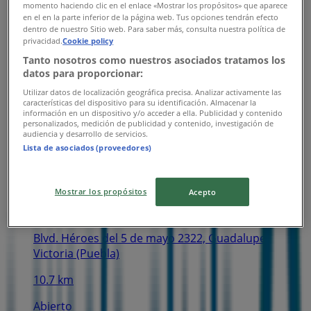
momento haciendo clic en el enlace «Mostrar los propósitos» que aparece
en el en la parte inferior de la página web. Tus opciones tendrán efecto
dentro de nuestro Sitio web. Para saber más, consulta nuestra política de
privacidad.
Cookie policy
Tanto nosotros como nuestros asociados tratamos los
Sam's Club
datos para proporcionar:
Circuito Interior 1920, Heróica Puebla de Zaragoza
Utilizar datos de localización geográfica precisa. Analizar activamente las
características del dispositivo para su identificación. Almacenar la
información en un dispositivo y/o acceder a ella. Publicidad y contenido
9.6 km
personalizados, medición de publicidad y contenido, investigación de
audiencia y desarrollo de servicios.
Abierto
Lista de asociados (proveedores)
Mostrar los propósitos
Acepto
Sam's Club
Blvd. Héroes del 5 de mayo 2322, Guadalupe
Victoria (Puebla)
10.7 km
Abierto