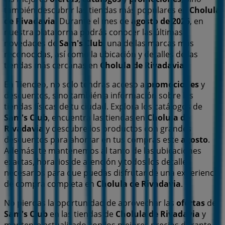
también descubrir las tiendas más populares en
Cholula
de Rivadavia
. Durante el mes de
agosto de 2026
, en
nuestra plataforma podrás conocer las últimas
novedades de
Sam's Club
, una de las marcas más
reconocidas, así como la ubicación y detalles de las
tiendas más cercanas en
Cholula de Rivadavia
.
En Tiendeo, no solo tendrás acceso a
promociones
y
descuentos, sino también a información sobre las
tiendas físicas de tu ciudad. Explora los catálogos de
Sam's Club
, encuentra las tiendas en
Cholula de
Rivadavia
y descubre los productos con grandes
descuentos para ahorrar en tus compras este
agosto
.
Además, te mantenemos al tanto de las ubicaciones
exactas, horarios de atención y todos los detalles
necesarios para que puedas disfrutar de una experiencia
de compra completa en
Cholula de Rivadavia
.
No pierdas la oportunidad de aprovechar las
ofertas
de
Sam's Club
en las tiendas de
Cholula de Rivadavia
y