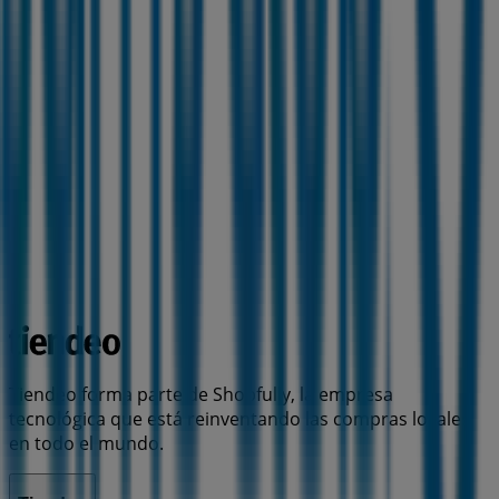
Tiendeo forma parte de Shopfully, la empresa
tecnológica que está reinventando las compras locales
en todo el mundo.