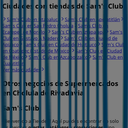
Ciudades con tiendas de Sam's Club
Sam's Club en Ixtapaluca
Sam's Club en Apetatitlán
Sam's Club en San Pedro Cholula
Sam's Club en
Ecatepec de Morelos
Sam's Club en Iztapalapa
Sam's
Club en Gustavo A Madero
Sam's Club en Ciudad de
Apizaco
Sam's Club en Ciudad de Huitzuco
Sam's Club
en Coatepec (Estado de México)
Sam's Club en Ciudad
de México
Sam's Club en Azcapotzalco
Sam's Club en
Cuautitlán
Ver más ciudades
Otros negocios de Supermercados
en Cholula de Rivadavia
Sam's Club
¡Bienvenido a Tiendeo! Aquí puedes encontrar no solo
las mejores
ofertas
,
catálogos
y
promociones
, sino