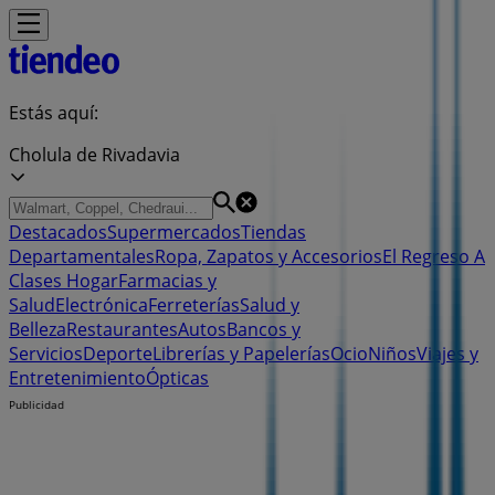
Estás aquí:
Cholula de Rivadavia
Destacados
Supermercados
Tiendas
Departamentales
Ropa, Zapatos y Accesorios
El Regreso A
Clases
Hogar
Farmacias y
Salud
Electrónica
Ferreterías
Salud y
Belleza
Restaurantes
Autos
Bancos y
Servicios
Deporte
Librerías y Papelerías
Ocio
Niños
Viajes y
Entretenimiento
Ópticas
Publicidad