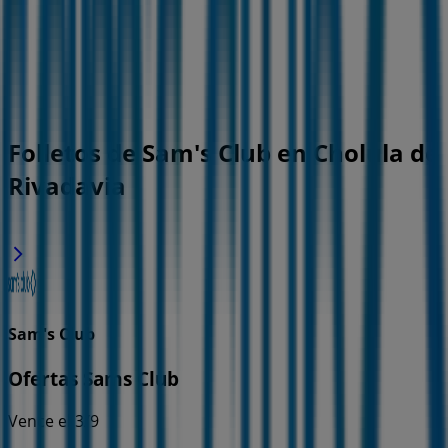
Folletos de Sam's Club en Cholula de
Rivadavia
Sam's Club
Ofertas Sams Club
Vence el 3/9