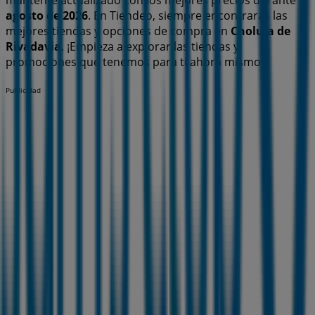
mantente actualizado con los mejores precios durante
agosto de 2026
. En Tiendeo, siempre encontrarás las
mejores tiendas y opciones de compra en
Cholula de
Rivadavia
. ¡Empieza a explorar las tiendas y
promociones que tenemos para ti ahora mismo!
Publicidad