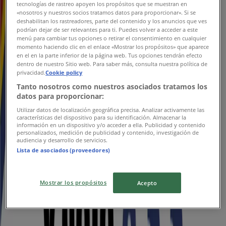
Oferta más reciente:
6/7/2026
tecnologías de rastreo apoyen los propósitos que se muestran en
«nosotros y nuestros socios tratamos datos para proporcionar». Si se
deshabilitan los rastreadores, parte del contenido y los anuncios que ves
podrían dejar de ser relevantes para ti. Puedes volver a acceder a este
menú para cambiar tus opciones o retirar el consentimiento en cualquier
momento haciendo clic en el enlace «Mostrar los propósitos» que aparece
en el en la parte inferior de la página web. Tus opciones tendrán efecto
Sam's Club
dentro de nuestro Sitio web. Para saber más, consulta nuestra política de
privacidad.
Cookie policy
Ofertas Sams Club
Tanto nosotros como nuestros asociados tratamos los
datos para proporcionar:
Vence el 3/9
Utilizar datos de localización geográfica precisa. Analizar activamente las
características del dispositivo para su identificación. Almacenar la
{"numCatalogs":1}
información en un dispositivo y/o acceder a ella. Publicidad y contenido
personalizados, medición de publicidad y contenido, investigación de
Horarios y direcciones Sam's Club
audiencia y desarrollo de servicios.
Lista de asociados (proveedores)
Mostrar los propósitos
Acepto
Sam's Club
Av. Manuel J. Clouthier 102, León
4.5 km