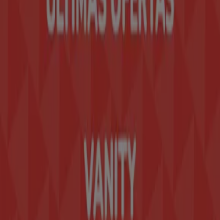
Contáctanos
Contacto comercial y de marketing
Tienda mal colocada en el mapa
Notificar un folleto
¿Encontraste un problema en la web o en la
aplicación?
Índices
Marcas
Marcas locales
Negocios
Negocios cercanos
Productos
Productos locales
Ciudades