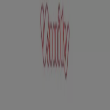
Estás aquí:
Ciudad Nezahualcóyotl
Destacados
Supermercados
Tiendas
Departamentales
Ropa, Zapatos y Accesorios
El Regreso A
Clases
Hogar
Farmacias y
Salud
Electrónica
Ferreterías
Salud y
Belleza
Restaurantes
Autos
Bancos y
Servicios
Deporte
Librerías y Papelerías
Ocio
Niños
Viajes y
Entretenimiento
Ópticas
Publicidad