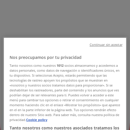
Tienda Vanity | Av. Bordo de
Xochiaca # 3, Ciudad
Nezahualcóyotl - Horarios,
Teléfonos y Catálogos
Continuar sin aceptar
Tiendeo en Ciudad Nezahualcóyotl
»
Ofertas de Ropa, Zapatos y Accesorios en Ciudad
Nos preocupamos por tu privacidad
Nezahualcóyotl
»
Vanity en Ciudad Nezahualcóyotl
»
Tanto nosotros como nuestros
1012
socios almacenamos y accedemos a
datos personales, como datos de navegación o identificadores únicos, en
tu dispositivo. Si seleccionas Acepto, estarás permitiendo que las
Vanity | Av. Bordo de Xochiaca # 3
tecnologías de rastreo apoyen los propósitos que se muestran en
«nosotros y nuestros socios tratamos datos para proporcionar». Si se
Mapa
1558 - 4187
deshabilitan los rastreadores, parte del contenido y los anuncios que ves
Mapa
1558 - 4187
podrían dejar de ser relevantes para ti. Puedes volver a acceder a este
menú para cambiar tus opciones o retirar el consentimiento en cualquier
momento haciendo clic en el enlace «Mostrar los propósitos» que aparece
Ofertas de Vanity en Ciudad
en el en la parte inferior de la página web. Tus opciones tendrán efecto
Nezahualcóyotl
dentro de nuestro Sitio web. Para saber más, consulta nuestra política de
privacidad.
Cookie policy
Tanto nosotros como nuestros asociados tratamos los