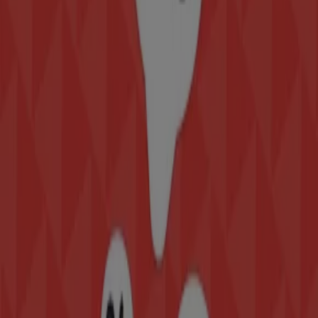
Otros negocios de Ropa, Zapatos y
Accesorios en Ciudad
Nezahualcóyotl
Vanity
Bienvenido a la tienda de
Vanity
en Tiendeo, donde
podrás descubrir las mejores
ofertas
,
promociones
y
catálogos
de esta destacada marca del sector de
Ropa,
Zapatos y Accesorios
. Nuestra tienda física está ubicada
en
Av. Bordo de Xochiaca # 3
,
Ciudad Nezahualcóyotl
,
y en ella encontrarás una amplia gama de productos de
calidad que te permitirán ahorrar durante todo el
agosto de 2026
.
En Tiendeo te ofrecemos toda la información actualizada
sobre
Vanity
, como los horarios de apertura, las ofertas