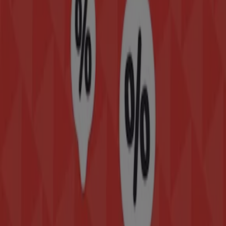
exclusivas y la ubicación exacta de la tienda en
Av. Bordo
de Xochiaca # 3
. Además, tendrás acceso a los últimos
catálogos de
Vanity
, donde podrás descubrir las
promociones más recientes y aprovechar grandes
descuentos en productos de
Ropa, Zapatos y
Accesorios
para tus compras en
Ciudad
Nezahualcóyotl
.
No pierdas la oportunidad de visitar la tienda de
Vanity
en
Av. Bordo de Xochiaca # 3
para disfrutar de una
experiencia de compra completa. Te invitamos a
explorar las promociones que tenemos para ti este
agosto
y mantenerte informado de las mejores ofertas
de
Vanity
en
Ciudad Nezahualcóyotl
. ¡Visítanos y
empieza a ahorrar hoy mismo!
Más información de Vanity
Ver otras tiendas de Vanity en
Ciudad Nezahualcóyotl
Publicidad