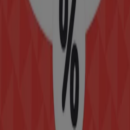
Las tiendas más cercanas
Tiendas 3B
Industrias Poniente No.7, Nopaltepec (México)
65 m
Daltile
Av. Central No. 827, Valle de Aragón 2a sección,
Ciudad Nezahualcóyotl
161 m