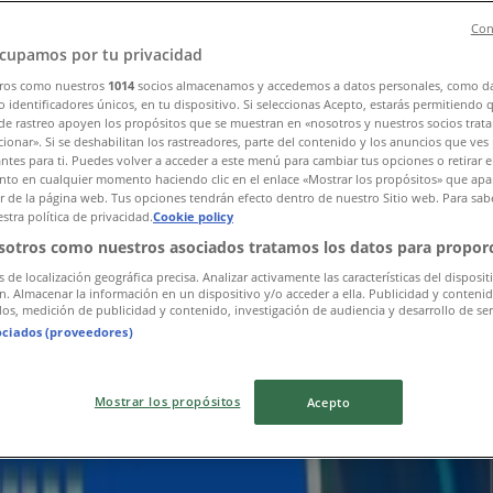
Con
cupamos por tu privacidad
ros como nuestros
1014
socios almacenamos y accedemos a datos personales, como d
 identificadores únicos, en tu dispositivo. Si seleccionas Acepto, estarás permitiendo 
de rastreo apoyen los propósitos que se muestran en «nosotros y nuestros socios trat
ionar». Si se deshabilitan los rastreadores, parte del contenido y los anuncios que ves
antes para ti. Puedes volver a acceder a este menú para cambiar tus opciones o retirar e
to en cualquier momento haciendo clic en el enlace «Mostrar los propósitos» que apar
or de la página web. Tus opciones tendrán efecto dentro de nuestro Sitio web. Para sab
stra política de privacidad.
Cookie policy
sotros como nuestros asociados tratamos los datos para proporc
s de localización geográfica precisa. Analizar activamente las características del disposit
ón. Almacenar la información en un dispositivo y/o acceder a ella. Publicidad y conteni
os, medición de publicidad y contenido, investigación de audiencia y desarrollo de ser
ociados (proveedores)
Mostrar los propósitos
Acepto