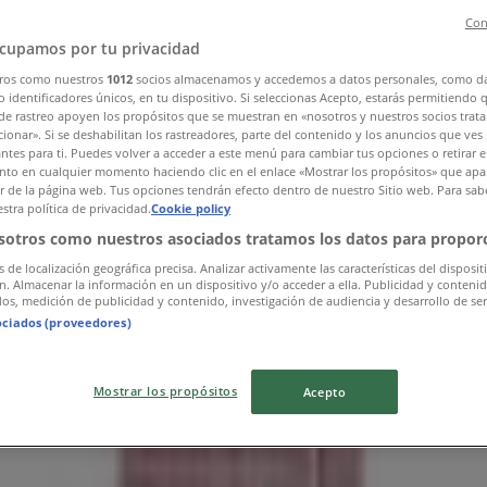
Con
os
»
cupamos por tu privacidad
ros como nuestros
1012
socios almacenamos y accedemos a datos personales, como d
 identificadores únicos, en tu dispositivo. Si seleccionas Acepto, estarás permitiendo 
cos
de rastreo apoyen los propósitos que se muestran en «nosotros y nuestros socios trat
ionar». Si se deshabilitan los rastreadores, parte del contenido y los anuncios que ves
antes para ti. Puedes volver a acceder a este menú para cambiar tus opciones o retirar e
to en cualquier momento haciendo clic en el enlace «Mostrar los propósitos» que apar
or de la página web. Tus opciones tendrán efecto dentro de nuestro Sitio web. Para sab
stra política de privacidad.
Cookie policy
sotros como nuestros asociados tratamos los datos para proporc
s de localización geográfica precisa. Analizar activamente las características del disposit
ón. Almacenar la información en un dispositivo y/o acceder a ella. Publicidad y conteni
os, medición de publicidad y contenido, investigación de audiencia y desarrollo de ser
ociados (proveedores)
Mostrar los propósitos
Acepto