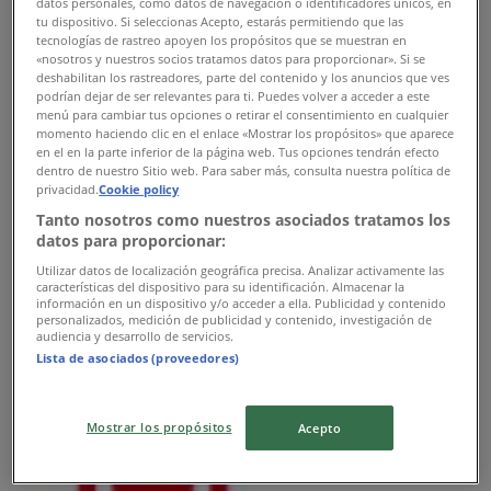
datos personales, como datos de navegación o identificadores únicos, en
tu dispositivo. Si seleccionas Acepto, estarás permitiendo que las
Domingo
tecnologías de rastreo apoyen los propósitos que se muestran en
«nosotros y nuestros socios tratamos datos para proporcionar». Si se
Cerrado
deshabilitan los rastreadores, parte del contenido y los anuncios que ves
podrían dejar de ser relevantes para ti. Puedes volver a acceder a este
Lunes
menú para cambiar tus opciones o retirar el consentimiento en cualquier
momento haciendo clic en el enlace «Mostrar los propósitos» que aparece
09:00 - 03:00
en el en la parte inferior de la página web. Tus opciones tendrán efecto
Martes
dentro de nuestro Sitio web. Para saber más, consulta nuestra política de
09:00 - 03:00
privacidad.
Cookie policy
Miércoles
Tanto nosotros como nuestros asociados tratamos los
09:00 - 03:00
datos para proporcionar:
Jueves
Utilizar datos de localización geográfica precisa. Analizar activamente las
09:00 - 03:00
características del dispositivo para su identificación. Almacenar la
información en un dispositivo y/o acceder a ella. Publicidad y contenido
Viernes
personalizados, medición de publicidad y contenido, investigación de
09:00 - 03:00
audiencia y desarrollo de servicios.
Sábado
Lista de asociados (proveedores)
Cerrado
Mostrar los propósitos
Acepto
Mapa
Cerrado