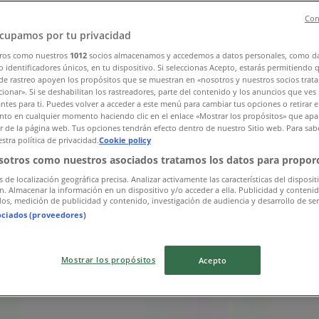
Con
cupamos por tu privacidad
ros como nuestros
1012
socios almacenamos y accedemos a datos personales, como d
 identificadores únicos, en tu dispositivo. Si seleccionas Acepto, estarás permitiendo 
de rastreo apoyen los propósitos que se muestran en «nosotros y nuestros socios trat
ionar». Si se deshabilitan los rastreadores, parte del contenido y los anuncios que ves
antes para ti. Puedes volver a acceder a este menú para cambiar tus opciones o retirar e
to en cualquier momento haciendo clic en el enlace «Mostrar los propósitos» que apar
or de la página web. Tus opciones tendrán efecto dentro de nuestro Sitio web. Para sab
stra política de privacidad.
Cookie policy
sotros como nuestros asociados tratamos los datos para proporc
s de localización geográfica precisa. Analizar activamente las características del disposit
ón. Almacenar la información en un dispositivo y/o acceder a ella. Publicidad y conteni
os, medición de publicidad y contenido, investigación de audiencia y desarrollo de ser
ociados (proveedores)
Mostrar los propósitos
Acepto