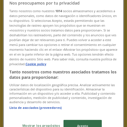
Nos preocupamos por tu privacidad
Miércoles
Tanto nosotros como nuestros
1014
socios almacenamos y accedemos a
08:00 - 22:00
09:10 - 21:00
09:10 - 21:00
datos personales, como datos de navegación o identificadores únicos, en
Jueves
tu dispositivo. Si seleccionas Acepto, estarás permitiendo que las
08:00 - 22:00
09:10 - 21:00
09:10 - 21:00
tecnologías de rastreo apoyen los propósitos que se muestran en
Viernes
«nosotros y nuestros socios tratamos datos para proporcionar». Si se
deshabilitan los rastreadores, parte del contenido y los anuncios que ves
08:00 - 22:00
09:10 - 21:00
09:10 - 21:00
podrían dejar de ser relevantes para ti. Puedes volver a acceder a este
Sábado
menú para cambiar tus opciones o retirar el consentimiento en cualquier
08:00 - 22:00
09:10 - 21:00
09:10 - 21:00
momento haciendo clic en el enlace «Mostrar los propósitos» que aparece
en el en la parte inferior de la página web. Tus opciones tendrán efecto
dentro de nuestro Sitio web. Para saber más, consulta nuestra política de
Mapa
Farmacias Similares San Miguel De Cozumel
privacidad.
Cookie policy
Tanto nosotros como nuestros asociados tratamos los
Abierto
Hasta las 21:00
datos para proporcionar:
Utilizar datos de localización geográfica precisa. Analizar activamente las
características del dispositivo para su identificación. Almacenar la
Domingo
información en un dispositivo y/o acceder a ella. Publicidad y contenido
personalizados, medición de publicidad y contenido, investigación de
09:00 - 21:00
audiencia y desarrollo de servicios.
Lunes
Lista de asociados (proveedores)
08:00 - 22:00
09:10 - 21:00
09:10 - 21:00
Martes
08:00 - 22:00
09:10 - 21:00
09:10 - 21:00
Mostrar los propósitos
Acepto