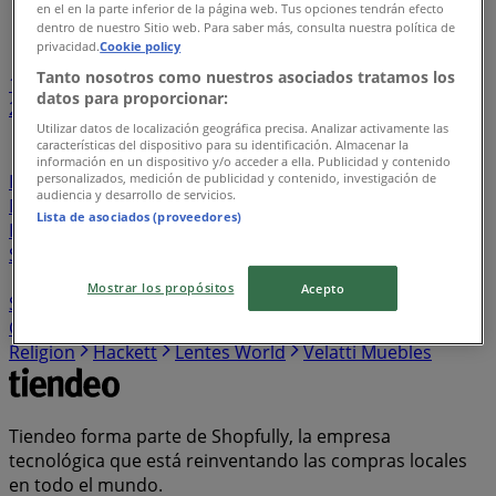
en el en la parte inferior de la página web. Tus opciones tendrán efecto
Índice de negocios en Cozumel
dentro de nuestro Sitio web. Para saber más, consulta nuestra política de
privacidad.
Cookie policy
Tanto nosotros como nuestros asociados tratamos los
1
...
datos para proporcionar:
22
23
24
25
26
Utilizar datos de localización geográfica precisa. Analizar activamente las
características del dispositivo para su identificación. Almacenar la
Sushi Zone
Toogino’s Pizza
Audio Mundo
Jaguar
información en un dispositivo y/o acceder a ella. Publicidad y contenido
personalizados, medición de publicidad y contenido, investigación de
Porsche
Alfa Romeo
Touché
Convergram
audiencia y desarrollo de servicios.
Mustache
Lombok
El Califa
Penguin
DD Tech
Lista de asociados (proveedores)
Pujol
Esprit
Bulgari
Charolo
ASOS
Ferrepat
Sindo Outdoor
Troquer
Mobydec
Suntory
Cen Cel
Blu Lagoon
Destination Maternity
Stilisimo
Paul &
Mostrar los propósitos
Acepto
Shark
Fila
Cherry Pink
Vilebrequin
Max Mara
Cyber Puerta
Eternity Diamonds
Macame
True
Religion
Hackett
Lentes World
Velatti Muebles
Tiendeo forma parte de Shopfully, la empresa
tecnológica que está reinventando las compras locales
en todo el mundo.