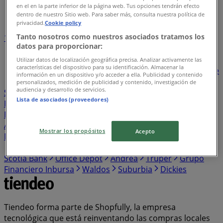
en el en la parte inferior de la página web. Tus opciones tendrán efecto
Índice de negocios en Culiacán Rosales
dentro de nuestro Sitio web. Para saber más, consulta nuestra política de
privacidad.
Cookie policy
Tanto nosotros como nuestros asociados tratamos los
1
2
3
4
5
datos para proporcionar:
...
26
Utilizar datos de localización geográfica precisa. Analizar activamente las
características del dispositivo para su identificación. Almacenar la
Bodega Aurrera
BBVA Bancomer
Walmart
Banorte
información en un dispositivo y/o acceder a ella. Publicidad y contenido
Santander
Sam's Club
Farmacias Similares
personalizados, medición de publicidad y contenido, investigación de
audiencia y desarrollo de servicios.
Soriana Híper
Farmacias Guadalajara
Elektra
Lista de asociados (proveedores)
Farmacias del Ahorro
HSBC
The Home Depot
Estafeta
HEB
Western Union
Chedraui
Banco
Azteca
S-Mart
OXXO
Casa Ley
Woolworth
Soriana
Mostrar los propósitos
Acepto
Mercado
Del Sol
Banamex
Costco
Merco
Comex
Coppel
Mi Tienda del Ahorro
Alsuper
Tiendas 3B
Scotia Bank
Office Depot
Andrea
Truper
Grupo
Financiero Inbursa
Waldos
Suburbia
Dickies
Tiendeo forma parte de Shopfully, la empresa
tecnológica que está reinventando las compras locales