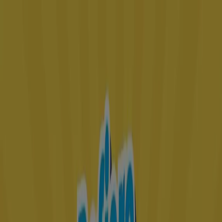
Estás aquí:
Dolores Hidalgo
Destacados
Supermercados
Tiendas
Departamentales
Ropa, Zapatos y Accesorios
El Regreso A
Clases
Hogar
Farmacias y
Salud
Electrónica
Ferreterías
Salud y
Belleza
Restaurantes
Autos
Bancos y
Servicios
Deporte
Librerías y Papelerías
Ocio
Niños
Viajes y
Entretenimiento
Ópticas
Publicidad