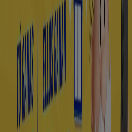
Sealy
Guerrero No. 8, Col. Centro, Dolores Hidalgo
96 m
Western Union
Puebla Num. 22, Dolores Hidalgo
104 m
Abierto