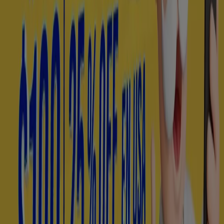
Otros negocios de Farmacias y
Salud en Dolores Hidalgo
Farmacias Similares
Bienvenido a la tienda de
Farmacias Similares
en
Tiendeo, donde podrás descubrir las mejores
ofertas
,
promociones
y
catálogos
de esta destacada marca del
sector de
Farmacias y Salud
. Nuestra tienda física está
ubicada en
Division del Norte, 60 - A
,
Dolores Hidalgo
, y
en ella encontrarás una amplia gama de productos de
calidad que te permitirán ahorrar durante todo el
agosto de 2026
.
En Tiendeo te ofrecemos toda la información actualizada
sobre
Farmacias Similares
, como los horarios de
apertura, las ofertas exclusivas y la ubicación exacta de
la tienda en
Division del Norte, 60 - A
. Además, tendrás
acceso a los últimos catálogos de
Farmacias Similares
,