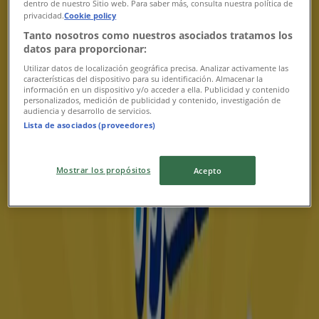
dentro de nuestro Sitio web. Para saber más, consulta nuestra política de
privacidad.
Cookie policy
Tanto nosotros como nuestros asociados tratamos los
datos para proporcionar:
Farmacias Similares
Utilizar datos de localización geográfica precisa. Analizar activamente las
características del dispositivo para su identificación. Almacenar la
Promos
información en un dispositivo y/o acceder a ella. Publicidad y contenido
personalizados, medición de publicidad y contenido, investigación de
audiencia y desarrollo de servicios.
Vence el 31/8
Lista de asociados (proveedores)
Nuevo
Mostrar los propósitos
Acepto
Farmacias Similares
Refiere y gana
Vence el 31/12
215 m - Dolores Hidalgo
Publicidad