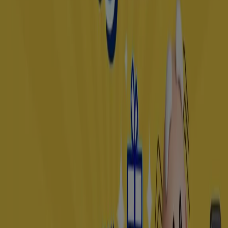
Las tiendas más cercanas
BBVA Bancomer
PUEBLA NO 22, Dolores Hidalgo
93 m