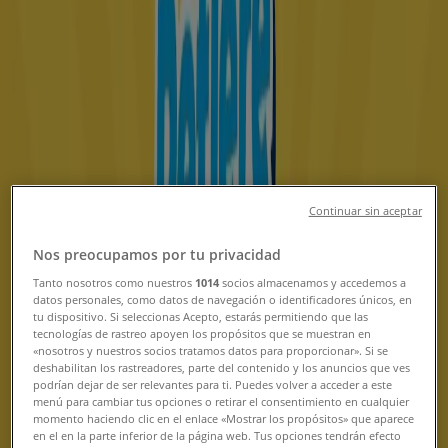
Sucursal Farmacias Similares |
Division del Norte, 60 - A, Dolores
Hidalgo - Horarios, Teléfonos y
Promociones
Tiendeo en Dolores Hidalgo
»
Ofertas de Farmacias y Salud en Dolores Hidalgo
»
Farmacias Similares en Dolores Hidalgo
»
Continuar sin aceptar
Farmacias Similares | Division del Norte, 60 - A
Nos preocupamos por tu privacidad
Mapa
Tanto nosotros como nuestros
1014
socios almacenamos y accedemos a
Mapa
datos personales, como datos de navegación o identificadores únicos, en
tu dispositivo. Si seleccionas Acepto, estarás permitiendo que las
tecnologías de rastreo apoyen los propósitos que se muestran en
Ofertas de Farmacias Similares en
«nosotros y nuestros socios tratamos datos para proporcionar». Si se
deshabilitan los rastreadores, parte del contenido y los anuncios que ves
Dolores Hidalgo
podrían dejar de ser relevantes para ti. Puedes volver a acceder a este
menú para cambiar tus opciones o retirar el consentimiento en cualquier
momento haciendo clic en el enlace «Mostrar los propósitos» que aparece
en el en la parte inferior de la página web. Tus opciones tendrán efecto