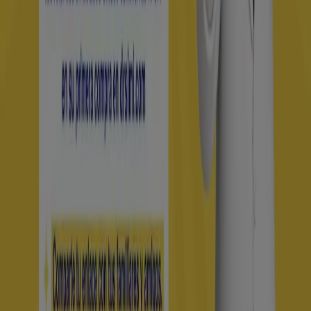
Tiendeo forma parte de Shopfully, la empresa
tecnológica que está reinventando las compras locales
en todo el mundo.
Tiendeo
¿Qué hacemos?
Soluciones para empresas
Noticias y prensa
Trabaja con nosotros
Contáctanos