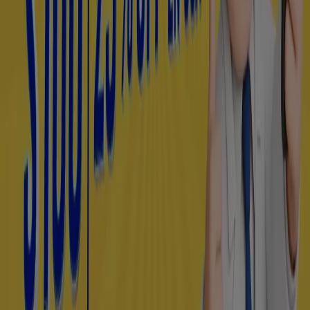
donde podrás descubrir las promociones más recientes
y aprovechar grandes descuentos en productos de
Farmacias y Salud
para tus compras en
Dolores
Hidalgo
.
No pierdas la oportunidad de visitar la tienda de
Farmacias Similares
en
Division del Norte, 60 - A
para
disfrutar de una experiencia de compra completa. Te
invitamos a explorar las promociones que tenemos para
ti este
agosto
y mantenerte informado de las mejores
ofertas de
Farmacias Similares
en
Dolores Hidalgo
.
¡Visítanos y empieza a ahorrar hoy mismo!
Más información de Farmacias Similares
Ver otras
tiendas de Farmacias Similares en Dolores Hidalgo
Publicidad