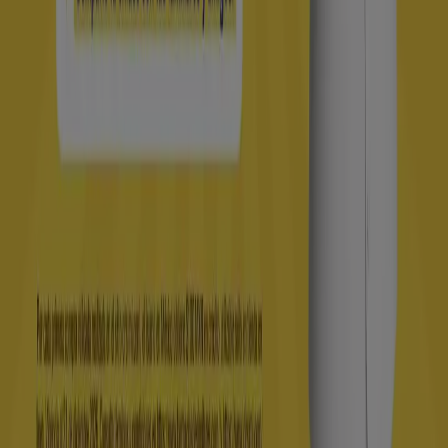
Contacto comercial y de marketing
Tienda mal colocada en el mapa
Notificar un folleto
¿Encontraste un problema en la web o en la
aplicación?
Índices
Marcas
Marcas locales
Negocios
Negocios cercanos
Productos
Productos locales
Ciudades
Descargar la app Tiendeo