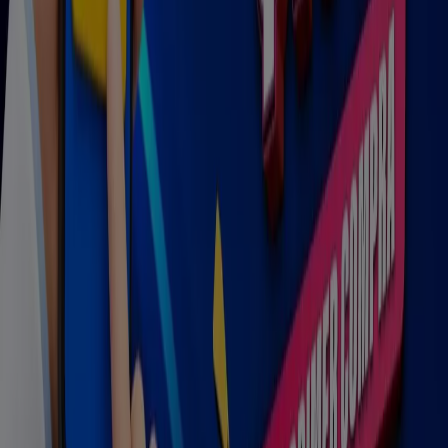
Farmacias y Salud
para tus compras en
Dolores
Hidalgo
.
No pierdas la oportunidad de visitar la tienda de
Farmacias Similares
en
Yucatan, 16 A
para disfrutar de
una experiencia de compra completa. Te invitamos a
explorar las promociones que tenemos para ti este
agosto
y mantenerte informado de las mejores ofertas
de
Farmacias Similares
en
Dolores Hidalgo
. ¡Visítanos y
empieza a ahorrar hoy mismo!
Más información de Farmacias Similares
Ver otras
tiendas de Farmacias Similares en Dolores Hidalgo
Publicidad