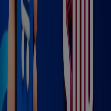
Sealy
Guerrero No. 8, Col. Centro, Dolores Hidalgo
96 m
HSBC
Puebla # 22 entre Jalisco y Veracruz Col. Centro,
Dolores Hidalgo
104 m
Cerrado
Otros negocios de Farmacias y