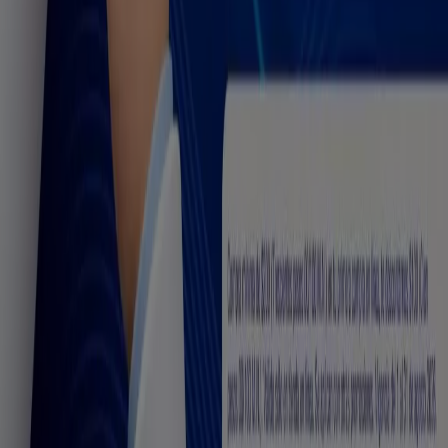
Tienda mal colocada en el mapa
Notificar un folleto
¿Encontraste un problema en la web o en la
aplicación?
Índices
Marcas
Marcas locales
Negocios
Negocios cercanos
Productos
Productos locales
Ciudades
Descargar la app Tiendeo