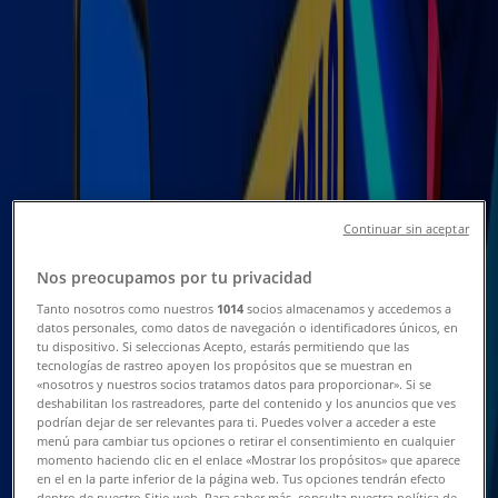
Sucursal Farmacias Similares |
Yucatan, 16 A, Dolores Hidalgo -
Horarios, Teléfonos y Promociones
Tiendeo en Dolores Hidalgo
»
Ofertas de Farmacias y Salud en Dolores Hidalgo
»
Farmacias Similares en Dolores Hidalgo
»
Farmacias Similares | Yucatan, 16 A
Continuar sin aceptar
Mapa
Nos preocupamos por tu privacidad
Mapa
Tanto nosotros como nuestros
1014
socios almacenamos y accedemos a
datos personales, como datos de navegación o identificadores únicos, en
Ofertas de Farmacias Similares en
tu dispositivo. Si seleccionas Acepto, estarás permitiendo que las
tecnologías de rastreo apoyen los propósitos que se muestran en
Dolores Hidalgo
«nosotros y nuestros socios tratamos datos para proporcionar». Si se
deshabilitan los rastreadores, parte del contenido y los anuncios que ves
podrían dejar de ser relevantes para ti. Puedes volver a acceder a este
menú para cambiar tus opciones o retirar el consentimiento en cualquier
momento haciendo clic en el enlace «Mostrar los propósitos» que aparece
en el en la parte inferior de la página web. Tus opciones tendrán efecto
dentro de nuestro Sitio web. Para saber más, consulta nuestra política de