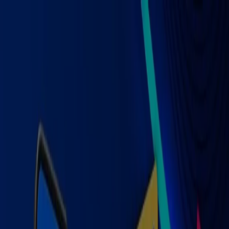
Estás aquí:
Dolores Hidalgo
Destacados
Supermercados
Tiendas
Departamentales
Ropa, Zapatos y Accesorios
El Regreso A
Clases
Hogar
Farmacias y
Salud
Electrónica
Ferreterías
Salud y
Belleza
Restaurantes
Autos
Bancos y
Servicios
Deporte
Librerías y Papelerías
Ocio
Niños
Viajes y
Entretenimiento
Ópticas
Publicidad