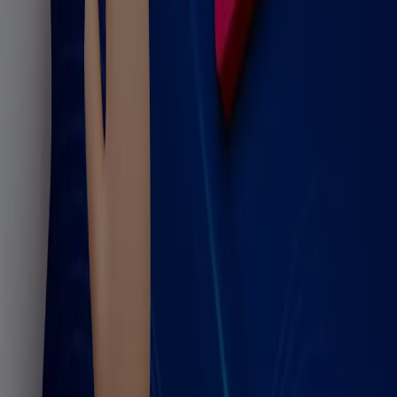
Tiendeo forma parte de Shopfully, la empresa
tecnológica que está reinventando las compras locales
en todo el mundo.
Tiendeo
¿Qué hacemos?
Soluciones para empresas
Noticias y prensa
Trabaja con nosotros
Contáctanos
Contacto comercial y de marketing