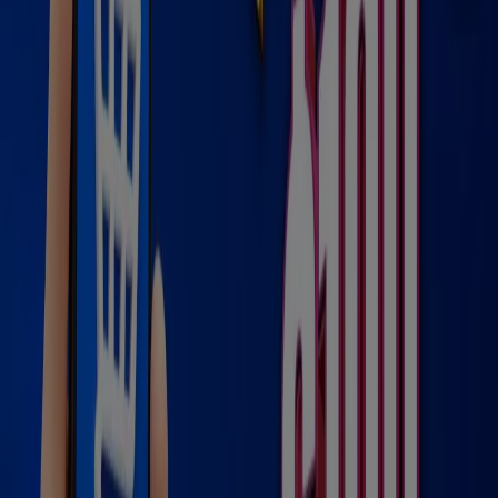
Las tiendas más cercanas
BBVA Bancomer
PUEBLA NO 22, Dolores Hidalgo
93 m