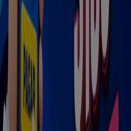
Salud en Dolores Hidalgo
Farmacias Similares
Bienvenido a la tienda de
Farmacias Similares
en
Tiendeo, donde podrás descubrir las mejores
ofertas
,
promociones
y
catálogos
de esta destacada marca del
sector de
Farmacias y Salud
. Nuestra tienda física está
ubicada en
Yucatan, 16 A
,
Dolores Hidalgo
, y en ella
encontrarás una amplia gama de productos de calidad
que te permitirán ahorrar durante todo el
agosto de
2026
.
En Tiendeo te ofrecemos toda la información actualizada
sobre
Farmacias Similares
, como los horarios de
apertura, las ofertas exclusivas y la ubicación exacta de
la tienda en
Yucatan, 16 A
. Además, tendrás acceso a los
últimos catálogos de
Farmacias Similares
, donde
podrás descubrir las promociones más recientes y
aprovechar grandes descuentos en productos de