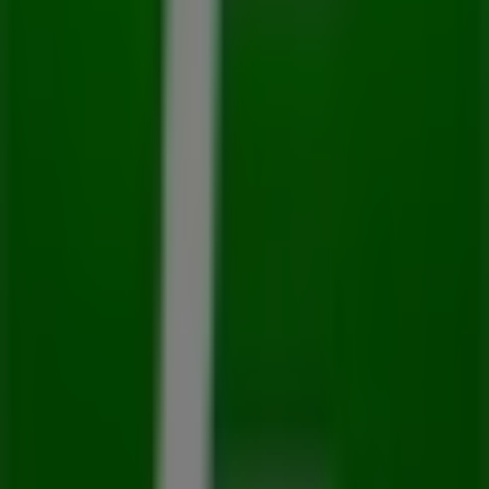
Guadalajara
34 m
Abierto
BBVA Bancomer
CALZ INDEPENDENCIA SUR NO 48, Guadalajara
39 m
Liz Minelli
Colon No. 63 PB., Guadalajara
43 m