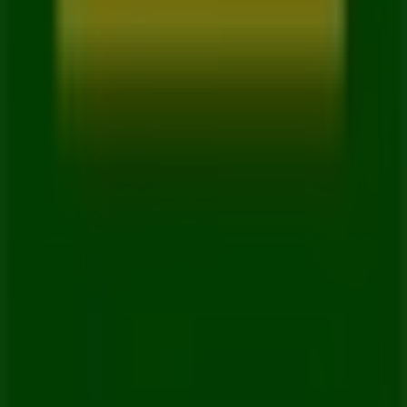
Trabaja con nosotros
Contáctanos
Contacto comercial y de marketing
Tienda mal colocada en el mapa
Notificar un folleto
¿Encontraste un problema en la web o en la
aplicación?
Índices
Marcas
Marcas locales
Negocios
Negocios cercanos