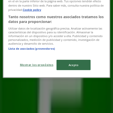
en el en la parte inferior de la página web. Tus opciones tendrán efecto
Publicidad
dentro de nuestro Sitio web. Para saber más, consulta nuestra política de
privacidad.
Cookie policy
Tanto nosotros como nuestros asociados tratamos los
datos para proporcionar:
Utilizar datos de localización geográfica precisa. Analizar activamente las
características del dispositivo para su identificación. Almacenar la
información en un dispositivo y/o acceder a ella. Publicidad y contenido
personalizados, medición de publicidad y contenido, investigación de
audiencia y desarrollo de servicios.
Lista de asociados (proveedores)
Mostrar los propósitos
Acepto
Las tiendas más cercanas
7-eleven
Guadalajara Centro Calzada Independencia Sur #48,