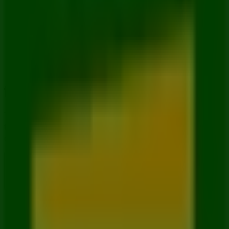
Tiendeo forma parte de Shopfully, la empresa
tecnológica que está reinventando las compras locales
en todo el mundo.
Tiendeo
¿Qué hacemos?
Soluciones para empresas
Noticias y prensa