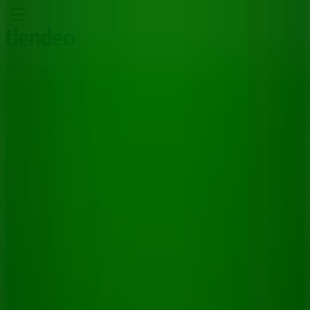
Estás aquí:
Guadalajara
Destacados
Supermercados
Tiendas
Departamentales
Ropa, Zapatos y Accesorios
El Regreso A
Clases
Hogar
Farmacias y
Salud
Electrónica
Ferreterías
Salud y
Belleza
Restaurantes
Autos
Bancos y
Servicios
Deporte
Librerías y Papelerías
Ocio
Niños
Viajes y
Entretenimiento
Ópticas
Publicidad