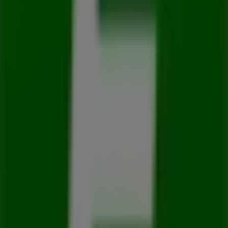
Abierto
Pirma
Carretera Gdl - El Verde #2100 L 14, 15 y 42,
Guadalajara
56 m
7-eleven
Guadalajara Centro Calzada Independencia Norte
#4, Guadalajara
84 m