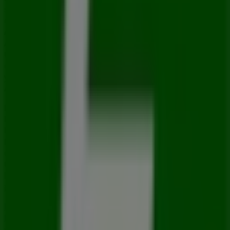
sobre
Europcar
, como los horarios de apertura, las
ofertas exclusivas y la ubicación exacta de la tienda en
Av. Lazaro Cardenas # 2838 entre Av. Paseo de la
Arboleda y Tonatzin Col Jardines Del Bosque
. Además,
tendrás acceso a los últimos catálogos de
Europcar
,
donde podrás descubrir las promociones más recientes
y aprovechar grandes descuentos en productos de
Autos
para tus compras en
Guadalajara
.
No pierdas la oportunidad de visitar la tienda de
Europcar
en
Av. Lazaro Cardenas # 2838 entre Av.
Paseo de la Arboleda y Tonatzin Col Jardines Del
Bosque
para disfrutar de una experiencia de compra
completa. Te invitamos a explorar las promociones que
tenemos para ti este
agosto
y mantenerte informado de
las mejores ofertas de
Europcar
en
Guadalajara
.
¡Visítanos y empieza a ahorrar hoy mismo!
Más información de Europcar
Ver otras tiendas de
Europcar en Guadalajara
Publicidad