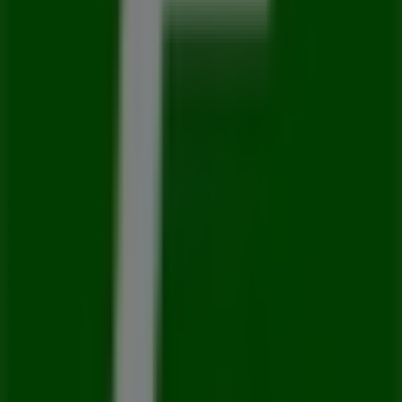
Abierto
Otros negocios de Autos en
Guadalajara
Europcar
Bienvenido a la tienda de
Europcar
en Tiendeo, donde
podrás descubrir las mejores
ofertas
,
promociones
y
catálogos
de esta destacada marca del sector de
Autos
.
Nuestra tienda física está ubicada en
Av. Lazaro
Cardenas # 2838 entre Av. Paseo de la Arboleda y
Tonatzin Col Jardines Del Bosque
,
Guadalajara
, y en
ella encontrarás una amplia gama de productos de
calidad que te permitirán ahorrar durante todo el
agosto de 2026
.
En Tiendeo te ofrecemos toda la información actualizada