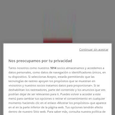
Tienda Vans | Colector 13, 280,
Gustavo A Madero - Teléfonos,
Horarios y Promociones
Tiendeo en Gustavo A Madero
»
Ofertas de Deporte en Gustavo A Madero
Continuar sin aceptar
»
Vans en Gustavo A Madero
»
Nos preocupamos por tu privacidad
Vans | Colector 13, 280
Tanto nosotros como nuestros
1014
socios almacenamos y accedemos a
datos personales, como datos de navegación o identificadores únicos, en
Mapa
(52) 55 57526213
tu dispositivo. Si seleccionas Acepto, estarás permitiendo que las
tecnologías de rastreo apoyen los propósitos que se muestran en
Mapa
(52) 55 57526213
«nosotros y nuestros socios tratamos datos para proporcionar». Si se
deshabilitan los rastreadores, parte del contenido y los anuncios que ves
Ofertas de Vans en Gustavo A
podrían dejar de ser relevantes para ti. Puedes volver a acceder a este
menú para cambiar tus opciones o retirar el consentimiento en cualquier
Madero
momento haciendo clic en el enlace «Mostrar los propósitos» que aparece
en el en la parte inferior de la página web. Tus opciones tendrán efecto
dentro de nuestro Sitio web. Para saber más, consulta nuestra política de