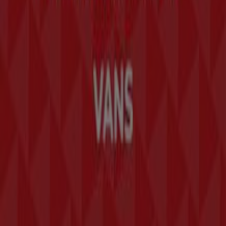
Índices
Marcas
Marcas locales
Negocios
Negocios cercanos
Productos
Productos locales
Ciudades
Descargar la app Tiendeo
Copyright © Tiendeo ® 2026 · Shopfully Marketing S.L.U. –