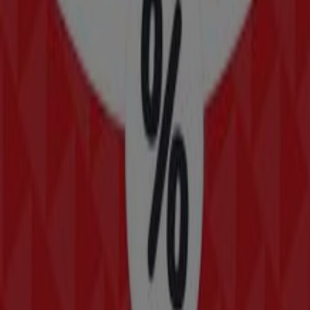
Makita
CUITLAHUAC No. 66, ARAGON LA VILLA, Ciudad de
México
211 m
Banamex
CUITLAHUAC, Gustavo A Madero
228 m
Cerrado
Otros negocios de Deporte en
Gustavo A Madero