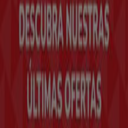
tecnológica que está reinventando las compras locales
en todo el mundo.
Tiendeo
¿Qué hacemos?
Soluciones para empresas
Noticias y prensa
Trabaja con nosotros
Contáctanos
Contacto comercial y de marketing
Tienda mal colocada en el mapa
Notificar un folleto
¿Encontraste un problema en la web o en la
aplicación?