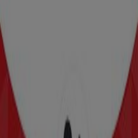
BBVA Bancomer
VICENTE VILLADA 172, COL. ARAGON, Gustavo A
Madero
47 m
BBVA Bancomer
VICENTE VILLADA NO 172, Gustavo A Madero
115 m