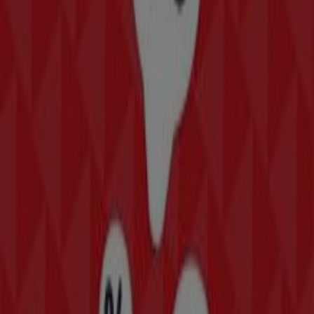
Vans
Bienvenido a la tienda de
Vans
en Tiendeo, donde
podrás descubrir las mejores
ofertas
,
promociones
y
catálogos
de esta destacada marca del sector de
Deporte
. Nuestra tienda física está ubicada en
Colector
13, 280
,
Gustavo A Madero
, y en ella encontrarás una
amplia gama de productos de calidad que te permitirán
ahorrar durante todo el
agosto de 2026
.
En Tiendeo te ofrecemos toda la información actualizada
sobre
Vans
, como los horarios de apertura, las ofertas
exclusivas y la ubicación exacta de la tienda en
Colector
13, 280
. Además, tendrás acceso a los últimos catálogos
de
Vans
, donde podrás descubrir las promociones más
recientes y aprovechar grandes descuentos en
productos de
Deporte
para tus compras en
Gustavo A
Madero
.
No pierdas la oportunidad de visitar la tienda de
Vans
en