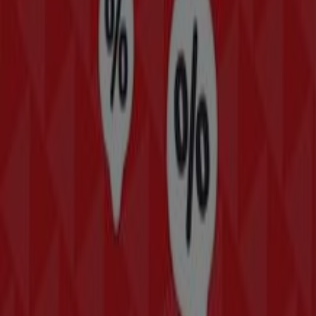
Colector 13, 280
para disfrutar de una experiencia de
compra completa. Te invitamos a explorar las
promociones que tenemos para ti este
agosto
y
mantenerte informado de las mejores ofertas de
Vans
en
Gustavo A Madero
. ¡Visítanos y empieza a ahorrar
hoy mismo!
Más información de Vans
Ver otras tiendas de Vans en
Gustavo A Madero
Publicidad