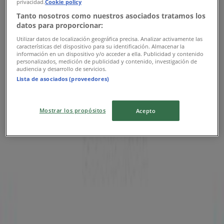
privacidad.
Cookie policy
Tanto nosotros como nuestros asociados tratamos los
datos para proporcionar:
Vans
Utilizar datos de localización geográfica precisa. Analizar activamente las
características del dispositivo para su identificación. Almacenar la
Ofertas Vans
información en un dispositivo y/o acceder a ella. Publicidad y contenido
personalizados, medición de publicidad y contenido, investigación de
audiencia y desarrollo de servicios.
Publicidad
Lista de asociados (proveedores)
Mostrar los propósitos
Acepto
Las tiendas más cercanas