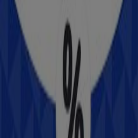
Boulevard Benito Juarez Y Calle Guadalupe S/n,
Sonora
438 m
Abierto
Soriana Mercado
Blvd. Benito Juaréz y Calle Guadalupe, S/N, Heróica
Guaymas
439 m
Abierto