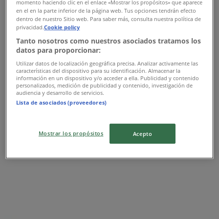
momento haciendo clic en el enlace «Mostrar los propósitos» que aparece
en el en la parte inferior de la página web. Tus opciones tendrán efecto
dentro de nuestro Sitio web. Para saber más, consulta nuestra política de
Samsung
privacidad.
Cookie policy
Tanto nosotros como nuestros asociados tratamos los
Ofertas Samsung
datos para proporcionar:
Utilizar datos de localización geográfica precisa. Analizar activamente las
características del dispositivo para su identificación. Almacenar la
Publicidad
información en un dispositivo y/o acceder a ella. Publicidad y contenido
personalizados, medición de publicidad y contenido, investigación de
audiencia y desarrollo de servicios.
Lista de asociados (proveedores)
Mostrar los propósitos
Acepto
Las tiendas más cercanas