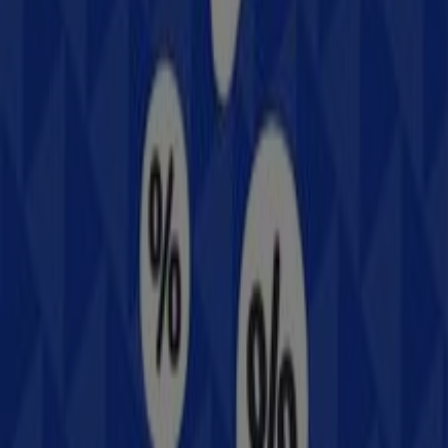
Carretera Internacional México - Nogales Km. 1982
No. 1400
,
Heróica Guaymas
, y en ella encontrarás una
amplia gama de productos de calidad que te permitirán
ahorrar durante todo el
agosto de 2026
.
En Tiendeo te ofrecemos toda la información actualizada
sobre
Samsung
, como los horarios de apertura, las
ofertas exclusivas y la ubicación exacta de la tienda en
Carretera Internacional México - Nogales Km. 1982
No. 1400
. Además, tendrás acceso a los últimos
catálogos de
Samsung
, donde podrás descubrir las
promociones más recientes y aprovechar grandes
descuentos en productos de
Electrónica
para tus
compras en
Heróica Guaymas
.
No pierdas la oportunidad de visitar la tienda de
Samsung
en
Carretera Internacional México - Nogales
Km. 1982 No. 1400
para disfrutar de una experiencia de
compra completa. Te invitamos a explorar las
promociones que tenemos para ti este
agosto
y
mantenerte informado de las mejores ofertas de