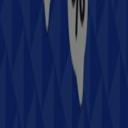
Samsung
en
Heróica Guaymas
. ¡Visítanos y empieza a
ahorrar hoy mismo!
Más información de Samsung
Ver otras tiendas de
Samsung en Heróica Guaymas
Publicidad