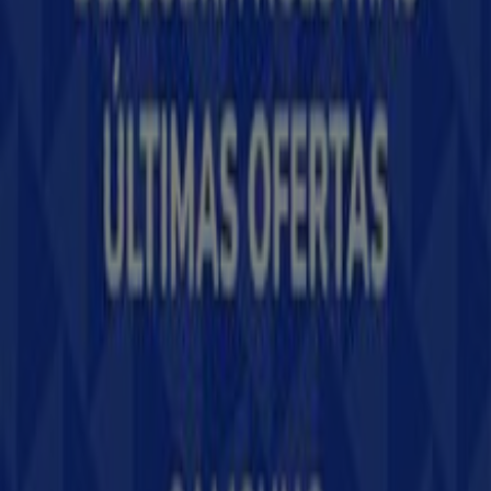
¿Qué hacemos?
Soluciones para empresas
Noticias y prensa
Trabaja con nosotros
Contáctanos
Contacto comercial y de marketing
Tienda mal colocada en el mapa
Notificar un folleto
¿Encontraste un problema en la web o en la
aplicación?
Índices