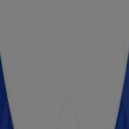
Modelorama
NAC GOLFO 81B, Heróica Guaymas
229 m
OXXO
Calle Sexta S/N, Heróica Guaymas
410 m
Banamex