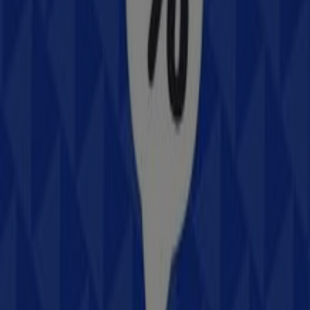
HSBC
Blvd. Benito Juaréz esq. Calle Guadalupe S/N,
Heróica Guaymas
520 m
Cerrado
Otros negocios de Electrónica en
Heróica Guaymas
Samsung
Bienvenido a la tienda de
Samsung
en Tiendeo, donde
podrás descubrir las mejores
ofertas
,
promociones
y
catálogos
de esta destacada marca del sector de
Electrónica
. Nuestra tienda física está ubicada en