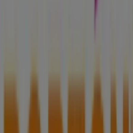
Folletos de Portón en Heróica
Puebla de Zaragoza
Portón