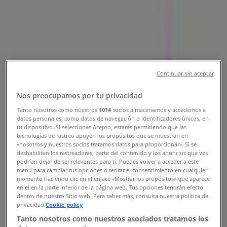
Sucursales Portón Heróica Puebla
de Zaragoza - Teléfonos, Horarios y
Direcciones
Tiendeo en Heróica Puebla de Zaragoza
»
Ofertas de Restaurantes en Heróica Puebla de
Continuar sin aceptar
Zaragoza
»
Nos preocupamos por tu privacidad
Portón en Heróica Puebla de Zaragoza
»
Tanto nosotros como nuestros
1014
socios almacenamos y accedemos a
Tiendas de Portón en Heróica Puebla de Zaragoza
datos personales, como datos de navegación o identificadores únicos, en
tu dispositivo. Si seleccionas Acepto, estarás permitiendo que las
tecnologías de rastreo apoyen los propósitos que se muestran en
«nosotros y nuestros socios tratamos datos para proporcionar». Si se
deshabilitan los rastreadores, parte del contenido y los anuncios que ves
Portón
podrían dejar de ser relevantes para ti. Puedes volver a acceder a este
menú para cambiar tus opciones o retirar el consentimiento en cualquier
BLVD. HÉROES DEL 5 DE MAYO, 3108, Heróica
momento haciendo clic en el enlace «Mostrar los propósitos» que aparece
Puebla de Zaragoza
en el en la parte inferior de la página web. Tus opciones tendrán efecto
dentro de nuestro Sitio web. Para saber más, consulta nuestra política de
1.0 km
privacidad.
Cookie policy
Tanto nosotros como nuestros asociados tratamos los