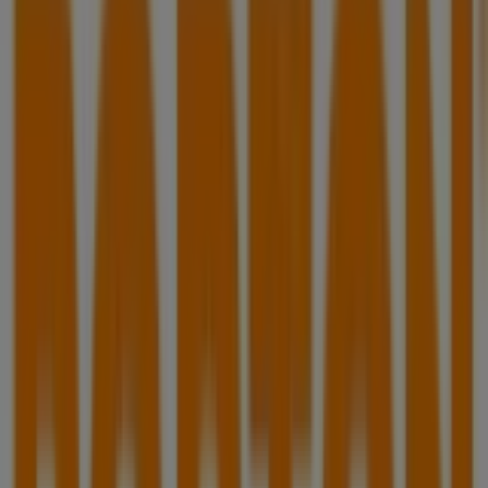
Desayunos
Otros negocios de Restaurantes en
Heróica Puebla de Zaragoza
Portón
¡Bienvenido a Tiendeo! Aquí puedes encontrar no solo
las mejores
ofertas
,
catálogos
y
promociones
, sino
también descubrir las tiendas más populares en
Heróica
Puebla de Zaragoza
. Durante el mes de
agosto de 2026
,
en nuestra plataforma podrás conocer las últimas
novedades de
Portón
, una de las marcas más
reconocidas, así como la ubicación y detalles de las
tiendas más cercanas en
Heróica Puebla de Zaragoza
.
En Tiendeo, no solo tendrás acceso a
promociones
y
descuentos, sino también a información sobre las
tiendas físicas de tu ciudad. Explora los catálogos de