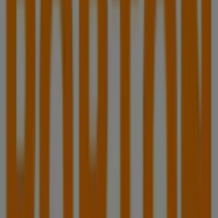
Portón
, encuentra las tiendas en
Heróica Puebla de
Zaragoza
y descubre los productos con grandes
descuentos para ahorrar en tus compras este
agosto
.
Además, te mantenemos al tanto de las ubicaciones
exactas, horarios de atención y todos los detalles
necesarios para que puedas disfrutar de una experiencia
de compra completa en
Heróica Puebla de Zaragoza
.
No pierdas la oportunidad de aprovechar las
ofertas
de
Portón
en las tiendas de
Heróica Puebla de Zaragoza
y
mantente actualizado con los mejores precios durante
agosto de 2026
. En Tiendeo, siempre encontrarás las
mejores tiendas y opciones de compra en
Heróica
Puebla de Zaragoza
. ¡Empieza a explorar las tiendas y
promociones que tenemos para ti ahora mismo!
Publicidad