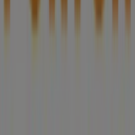
Contacto comercial y de marketing
Tienda mal colocada en el mapa
Notificar un folleto
¿Encontraste un problema en la web o en la
aplicación?
Índices
Marcas
Marcas locales
Negocios
Negocios cercanos
Productos
Productos locales
Ciudades
Descargar la app Tiendeo