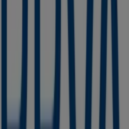
BBVA Bancomer
AV MATAMOROS PTE NO 105, Huamantla
58 m
Elektra
Avenida Juarez Sur 305 C.P.90500 Huamantla
Tlaxcala, Huamantla
97 m
Cerrado
Otros negocios de Bancos y