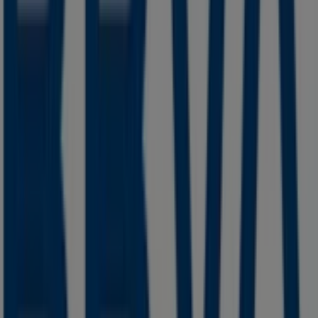
Servicios en Huamantla
BBVA Bancomer
Bienvenido a la tienda de
BBVA Bancomer
en Tiendeo,
donde podrás descubrir las mejores
ofertas
,
promociones
y
catálogos
de esta destacada marca del
sector de
Bancos y Servicios
. Nuestra tienda física está
ubicada en
AV NEGRETE SUR NO 6
,
Huamantla
, y en ella
encontrarás una amplia gama de productos de calidad
que te permitirán ahorrar durante todo el
agosto de
2026
.
En Tiendeo te ofrecemos toda la información actualizada
sobre
BBVA Bancomer
, como los horarios de apertura,
las ofertas exclusivas y la ubicación exacta de la tienda
en
AV NEGRETE SUR NO 6
. Además, tendrás acceso a los
últimos catálogos de
BBVA Bancomer
, donde podrás
descubrir las promociones más recientes y aprovechar
grandes descuentos en productos de
Bancos y Servicios