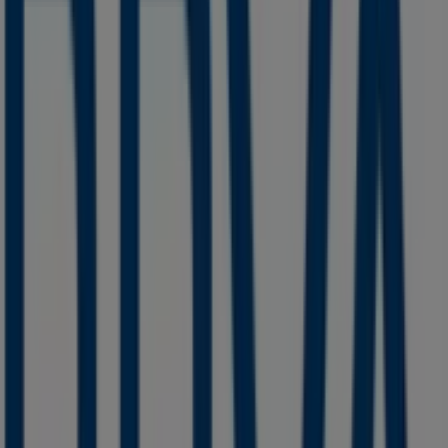
Soriana Express
Avenida Matamoros Pte, 105, Huamantla
56 m
Cerrado
Soriana Mercado
Av. Niños Héroes, S/N, Huamantla
56 m
Cerrado