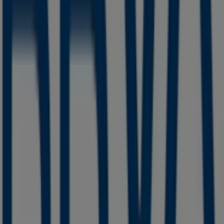
para tus compras en
Huamantla
.
No pierdas la oportunidad de visitar la tienda de
BBVA
Bancomer
en
AV NEGRETE SUR NO 6
para disfrutar de
una experiencia de compra completa. Te invitamos a
explorar las promociones que tenemos para ti este
agosto
y mantenerte informado de las mejores ofertas
de
BBVA Bancomer
en
Huamantla
. ¡Visítanos y empieza
a ahorrar hoy mismo!
Más información de BBVA Bancomer
Ver otras tiendas de
BBVA Bancomer en Huamantla
Publicidad