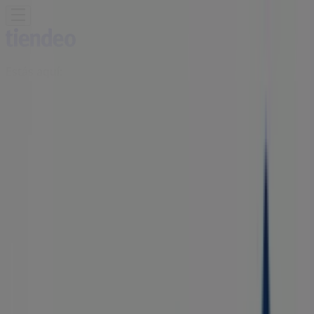
Estás aquí:
Huamantla
Destacados
Supermercados
Tiendas
Departamentales
Ropa, Zapatos y Accesorios
El Regreso A
Clases
Hogar
Farmacias y
Salud
Electrónica
Ferreterías
Salud y
Belleza
Restaurantes
Autos
Bancos y
Servicios
Deporte
Librerías y Papelerías
Ocio
Niños
Viajes y
Entretenimiento
Ópticas
Publicidad