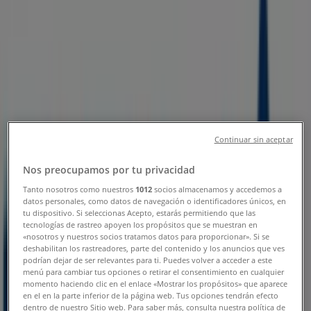
Sucursal BBVA Bancomer | AV
NEGRETE SUR NO 6, Huamantla -
Teléfonos, Horarios y Promociones
Tiendeo en Huamantla
»
Ofertas de Bancos y Servicios en Huamantla
»
BBVA Bancomer en Huamantla
»
Continuar sin aceptar
BBVA Bancomer | AV NEGRETE SUR NO 6
Nos preocupamos por tu privacidad
Mapa
Mapa
Tanto nosotros como nuestros
1012
socios almacenamos y accedemos a
datos personales, como datos de navegación o identificadores únicos, en
tu dispositivo. Si seleccionas Acepto, estarás permitiendo que las
Ofertas de BBVA Bancomer en
tecnologías de rastreo apoyen los propósitos que se muestran en
Huamantla
«nosotros y nuestros socios tratamos datos para proporcionar». Si se
deshabilitan los rastreadores, parte del contenido y los anuncios que ves
podrían dejar de ser relevantes para ti. Puedes volver a acceder a este
menú para cambiar tus opciones o retirar el consentimiento en cualquier
momento haciendo clic en el enlace «Mostrar los propósitos» que aparece
en el en la parte inferior de la página web. Tus opciones tendrán efecto
dentro de nuestro Sitio web. Para saber más, consulta nuestra política de