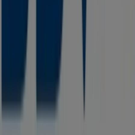
Notificar un folleto
¿Encontraste un problema en la web o en la
aplicación?
Índices
Marcas
Marcas locales
Negocios
Negocios cercanos
Productos
Productos locales
Ciudades
Descargar la app Tiendeo