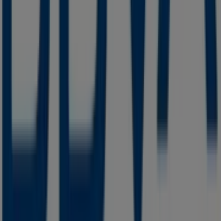
Tiendeo forma parte de Shopfully, la empresa
tecnológica que está reinventando las compras locales
en todo el mundo.
Tiendeo
¿Qué hacemos?
Soluciones para empresas
Noticias y prensa
Trabaja con nosotros
Contáctanos
Contacto comercial y de marketing
Tienda mal colocada en el mapa