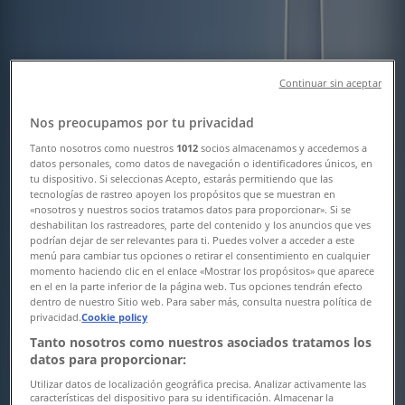
09:00 - 20:00
Martes
09:00 - 20:00
Miércoles
Continuar sin aceptar
09:00 - 20:00
Jueves
Nos preocupamos por tu privacidad
09:00 - 20:00
Viernes
Tanto nosotros como nuestros
1012
socios almacenamos y accedemos a
datos personales, como datos de navegación o identificadores únicos, en
09:00 - 20:00
tu dispositivo. Si seleccionas Acepto, estarás permitiendo que las
Sábado
tecnologías de rastreo apoyen los propósitos que se muestran en
09:00 - 19:00
«nosotros y nuestros socios tratamos datos para proporcionar». Si se
deshabilitan los rastreadores, parte del contenido y los anuncios que ves
Mapa
55-1295-4645
podrían dejar de ser relevantes para ti. Puedes volver a acceder a este
menú para cambiar tus opciones o retirar el consentimiento en cualquier
momento haciendo clic en el enlace «Mostrar los propósitos» que aparece
Cerrado
en el en la parte inferior de la página web. Tus opciones tendrán efecto
dentro de nuestro Sitio web. Para saber más, consulta nuestra política de
privacidad.
Cookie policy
Tanto nosotros como nuestros asociados tratamos los
Domingo
datos para proporcionar:
10:00 - 18:00
Lunes
Utilizar datos de localización geográfica precisa. Analizar activamente las
características del dispositivo para su identificación. Almacenar la
09:00 - 20:00