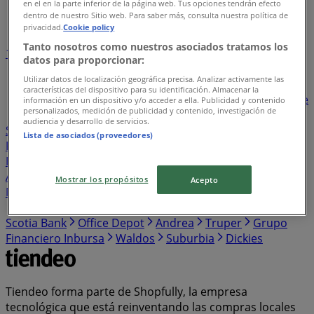
en el en la parte inferior de la página web. Tus opciones tendrán efecto
Índice de negocios en Jocotitlán
dentro de nuestro Sitio web. Para saber más, consulta nuestra política de
privacidad.
Cookie policy
Tanto nosotros como nuestros asociados tratamos los
1
2
3
4
5
datos para proporcionar:
...
26
Utilizar datos de localización geográfica precisa. Analizar activamente las
características del dispositivo para su identificación. Almacenar la
Bodega Aurrera
BBVA Bancomer
Walmart
Banorte
información en un dispositivo y/o acceder a ella. Publicidad y contenido
personalizados, medición de publicidad y contenido, investigación de
Santander
Sam's Club
Farmacias Similares
audiencia y desarrollo de servicios.
Soriana Híper
Farmacias Guadalajara
Elektra
Lista de asociados (proveedores)
Farmacias del Ahorro
HSBC
The Home Depot
Estafeta
HEB
Western Union
Chedraui
Banco
Azteca
S-Mart
OXXO
Casa Ley
Woolworth
Soriana
Mostrar los propósitos
Acepto
Mercado
Del Sol
Banamex
Costco
Merco
Comex
Coppel
Mi Tienda del Ahorro
Alsuper
Tiendas 3B
Scotia Bank
Office Depot
Andrea
Truper
Grupo
Financiero Inbursa
Waldos
Suburbia
Dickies
Tiendeo forma parte de Shopfully, la empresa
tecnológica que está reinventando las compras locales