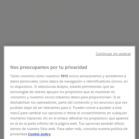
Sucursal Banamex | AV. TEOFILO
BORUNDA, Ciudad Juárez -
Teléfonos, Horarios y Promociones
Tiendeo en Ciudad Juárez
»
Ofertas de Bancos y Servicios en Ciudad Juárez
»
Banamex en Ciudad Juárez
»
Continuar sin aceptar
Banamex | AV. TEOFILO BORUNDA
Nos preocupamos por tu privacidad
Mapa
Tanto nosotros como nuestros
1012
socios almacenamos y accedemos a
datos personales, como datos de navegación o identificadores únicos, en
Mapa
tu dispositivo. Si seleccionas Acepto, estarás permitiendo que las
tecnologías de rastreo apoyen los propósitos que se muestran en
Ofertas de Banamex en Ciudad
«nosotros y nuestros socios tratamos datos para proporcionar». Si se
deshabilitan los rastreadores, parte del contenido y los anuncios que ves
Juárez
podrían dejar de ser relevantes para ti. Puedes volver a acceder a este
menú para cambiar tus opciones o retirar el consentimiento en cualquier
momento haciendo clic en el enlace «Mostrar los propósitos» que aparece
en el en la parte inferior de la página web. Tus opciones tendrán efecto
dentro de nuestro Sitio web. Para saber más, consulta nuestra política de
privacidad.
Cookie policy