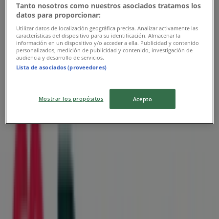
Tanto nosotros como nuestros asociados tratamos los
datos para proporcionar:
Banamex
Utilizar datos de localización geográfica precisa. Analizar activamente las
características del dispositivo para su identificación. Almacenar la
información en un dispositivo y/o acceder a ella. Publicidad y contenido
Promo
personalizados, medición de publicidad y contenido, investigación de
audiencia y desarrollo de servicios.
Vence el 31/12
Lista de asociados (proveedores)
Las tiendas más cercanas
Mostrar los propósitos
Acepto
Sayer
CALLE BENITO JUÁREZ S\N, Ciudad Juárez
319 m
Del Rio