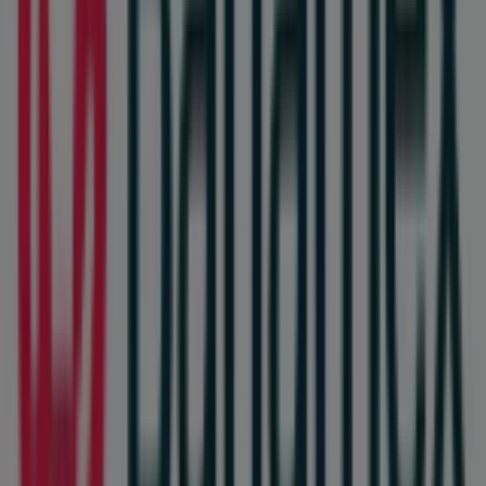
AV. TEOFILO BORUNDA
,
Ciudad Juárez
, y en ella
encontrarás una amplia gama de productos de calidad
que te permitirán ahorrar durante todo el
agosto de
2026
.
En Tiendeo te ofrecemos toda la información actualizada
sobre
Banamex
, como los horarios de apertura, las
ofertas exclusivas y la ubicación exacta de la tienda en
AV. TEOFILO BORUNDA
. Además, tendrás acceso a los
últimos catálogos de
Banamex
, donde podrás descubrir
las promociones más recientes y aprovechar grandes
descuentos en productos de
Bancos y Servicios
para
tus compras en
Ciudad Juárez
.
No pierdas la oportunidad de visitar la tienda de
Banamex
en
AV. TEOFILO BORUNDA
para disfrutar de
una experiencia de compra completa. Te invitamos a
explorar las promociones que tenemos para ti este
agosto
y mantenerte informado de las mejores ofertas
de
Banamex
en
Ciudad Juárez
. ¡Visítanos y empieza a
ahorrar hoy mismo!