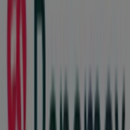
Avenida de las Torres, 126, Ciudad Juárez
393 m
OXXO
Valle Del Paseo 604, Ciudad Juárez
540 m
Modelorama
MIGUEL HIDALGO 962, Ciudad Juárez
559 m