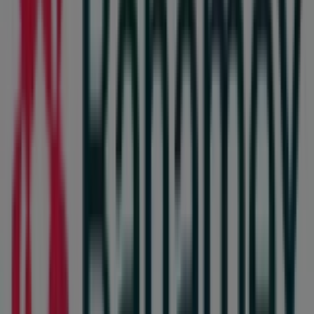
Superette
Boulevard Ignacio Zaragoza #8883, Ciudad Juárez
586 m
Otros negocios de Bancos y
Servicios en Ciudad Juárez
Banamex
Bienvenido a la tienda de
Banamex
en Tiendeo, donde
podrás descubrir las mejores
ofertas
,
promociones
y
catálogos
de esta destacada marca del sector de
Bancos y Servicios
. Nuestra tienda física está ubicada en