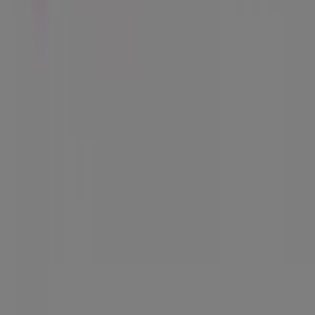
¿Qué hacemos?
Soluciones para empresas
Noticias y prensa
Trabaja con nosotros
Contáctanos
Contacto comercial y de marketing
Tienda mal colocada en el mapa
Notificar un folleto
¿Encontraste un problema en la web o en la
aplicación?
Índices
Marcas