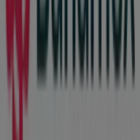
Más información de Banamex
Ver otras tiendas de
Banamex en Ciudad Juárez
Publicidad