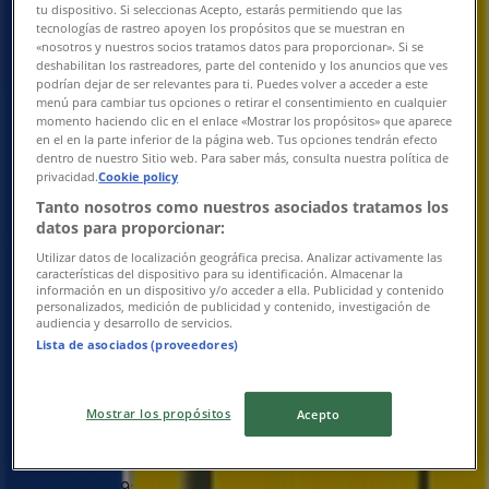
Lunes
tu dispositivo. Si seleccionas Acepto, estarás permitiendo que las
tecnologías de rastreo apoyen los propósitos que se muestran en
08:00 - 19:00
«nosotros y nuestros socios tratamos datos para proporcionar». Si se
Martes
deshabilitan los rastreadores, parte del contenido y los anuncios que ves
08:00 - 19:00
podrían dejar de ser relevantes para ti. Puedes volver a acceder a este
menú para cambiar tus opciones o retirar el consentimiento en cualquier
Miércoles
momento haciendo clic en el enlace «Mostrar los propósitos» que aparece
08:00 - 19:00
en el en la parte inferior de la página web. Tus opciones tendrán efecto
Jueves
dentro de nuestro Sitio web. Para saber más, consulta nuestra política de
privacidad.
Cookie policy
08:00 - 19:00
Viernes
Tanto nosotros como nuestros asociados tratamos los
08:00 - 19:00
datos para proporcionar:
Sábado
Utilizar datos de localización geográfica precisa. Analizar activamente las
08:00 - 19:00
características del dispositivo para su identificación. Almacenar la
información en un dispositivo y/o acceder a ella. Publicidad y contenido
personalizados, medición de publicidad y contenido, investigación de
Mapa
(656) 624-6023
Coppel Las Torres - Esq. Con
audiencia y desarrollo de servicios.
Santiago Blancas
Lista de asociados (proveedores)
Abierto
Hasta las 19:00
Mostrar los propósitos
Acepto
Domingo
08:00 - 19:00