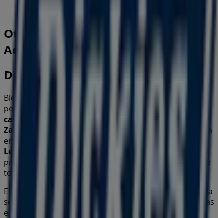
Otros negocios de Ropa, Zapatos y
Accesorios en León
Dickies
Bienvenido a la tienda de
Dickies
en Tiendeo, donde
podrás descubrir las mejores
ofertas
,
promociones
y
catálogos
de esta destacada marca del sector de
Ropa,
Zapatos y Accesorios
. Nuestra tienda física está ubicada
en
Blvd. Adolfo López Mateos No. esq. Lib. Norte
,
León
, y en ella encontrarás una amplia gama de
productos de calidad que te permitirán ahorrar durante
todo el
agosto de 2026
.
En Tiendeo te ofrecemos toda la información actualizada
sobre
Dickies
, como los horarios de apertura, las ofertas
exclusivas y la ubicación exacta de la tienda en
Blvd.