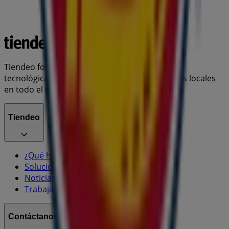
Tiendeo forma parte de Shopfully, la empresa
tecnológica que está reinventando las compras locales
en todo el mundo.
Tiendeo
¿Qué hacemos?
Soluciones para empresas
Noticias y prensa
Trabaja con nosotros
Contáctanos