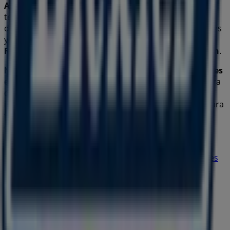
Adolfo López Mateos No. esq. Lib. Norte
. Además,
tendrás acceso a los últimos catálogos de
Dickies
,
donde podrás descubrir las promociones más recientes
y aprovechar grandes descuentos en productos de
Ropa, Zapatos y Accesorios
para tus compras en
León
.
No pierdas la oportunidad de visitar la tienda de
Dickies
en
Blvd. Adolfo López Mateos No. esq. Lib. Norte
para
disfrutar de una experiencia de compra completa. Te
invitamos a explorar las promociones que tenemos para
ti este
agosto
y mantenerte informado de las mejores
ofertas de
Dickies
en
León
. ¡Visítanos y empieza a
ahorrar hoy mismo!
Más información de Dickies
Ver otras tiendas de Dickies
en León
Publicidad