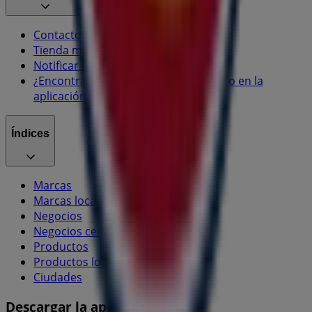
Contacto comercial y de marketing
Tienda mal colocada en el mapa
Notificar un folleto
¿Encontraste un problema en la web o en la
aplicación?
Índices
Marcas
Marcas locales
Negocios
Negocios cercanos
Productos
Productos locales
Ciudades
Descargar la app Tiendeo