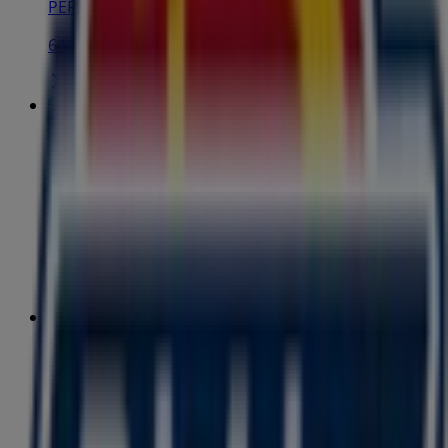
PERLA NO 101, León
64 m
Steren
Díaz Mirón No. 117 local F, Zona Centro, León
128 m
Abierto
Samsung
Pino Suárez No. 209-C, Col. Centro, León
145 m