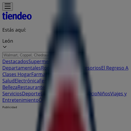
Estás aquí:
León
Destacados
Supermercados
Tiendas
Departamentales
Ropa, Zapatos y Accesorios
El Regreso A
Clases
Hogar
Farmacias y
Salud
Electrónica
Ferreterías
Salud y
Belleza
Restaurantes
Autos
Bancos y
Servicios
Deporte
Librerías y Papelerías
Ocio
Niños
Viajes y
Entretenimiento
Ópticas
Publicidad