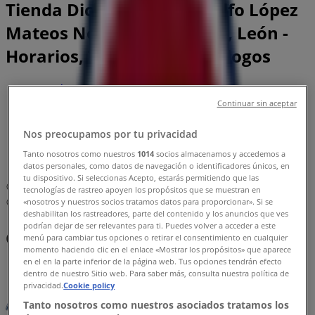
Tienda Dickies | Blvd. Adolfo López
Mateos No. esq. Lib. Norte, León -
Horarios, Teléfonos y Catálogos
Tiendeo en León
»
Ofertas de Ropa, Zapatos y Accesorios en León
»
Continuar sin aceptar
Dickies en León
»
Nos preocupamos por tu privacidad
Dickies | Blvd. Adolfo López Mateos No. esq. Lib.
Tanto nosotros como nuestros
1014
socios almacenamos y accedemos a
Norte
datos personales, como datos de navegación o identificadores únicos, en
tu dispositivo. Si seleccionas Acepto, estarás permitiendo que las
Mapa
(477) 711-24 04 y 19
tecnologías de rastreo apoyen los propósitos que se muestran en
«nosotros y nuestros socios tratamos datos para proporcionar». Si se
Mapa
(477) 711-24 04 y 19
deshabilitan los rastreadores, parte del contenido y los anuncios que ves
podrían dejar de ser relevantes para ti. Puedes volver a acceder a este
Ofertas de Dickies en León
menú para cambiar tus opciones o retirar el consentimiento en cualquier
momento haciendo clic en el enlace «Mostrar los propósitos» que aparece
en el en la parte inferior de la página web. Tus opciones tendrán efecto
dentro de nuestro Sitio web. Para saber más, consulta nuestra política de
privacidad.
Cookie policy
Tanto nosotros como nuestros asociados tratamos los