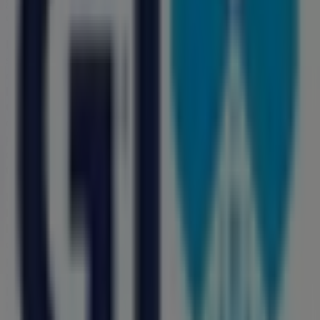
gama de productos de calidad que te permitirán ahorrar
durante todo el
agosto de 2026
.
En Tiendeo te ofrecemos toda la información actualizada
sobre
Farmacias GI
, como los horarios de apertura, las
ofertas exclusivas y la ubicación exacta de la tienda en
Bouleard Karol Wojtyla 1111 a San Nicolas de
González
. Además, tendrás acceso a los últimos
catálogos de
Farmacias GI
, donde podrás descubrir las
promociones más recientes y aprovechar grandes
descuentos en productos de
Farmacias y Salud
para
tus compras en
León
.
No pierdas la oportunidad de visitar la tienda de
Farmacias GI
en
Bouleard Karol Wojtyla 1111 a San
Nicolas de González
para disfrutar de una experiencia
de compra completa. Te invitamos a explorar las
promociones que tenemos para ti este
agosto
y
mantenerte informado de las mejores ofertas de
Farmacias GI
en
León
. ¡Visítanos y empieza a ahorrar
hoy mismo!