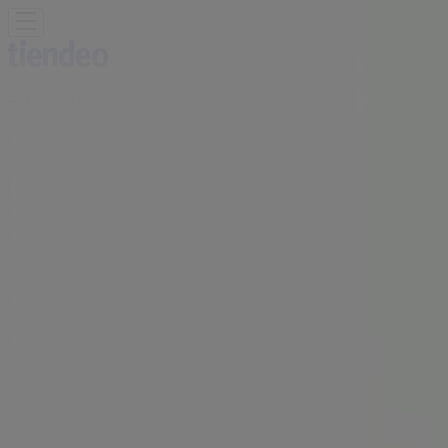
Estás aquí:
León
Destacados
Supermercados
Tiendas
Departamentales
Ropa, Zapatos y Accesorios
El Regreso A
Clases
Hogar
Farmacias y
Salud
Electrónica
Ferreterías
Salud y
Belleza
Restaurantes
Autos
Bancos y
Servicios
Deporte
Librerías y Papelerías
Ocio
Niños
Viajes y
Entretenimiento
Ópticas
Publicidad