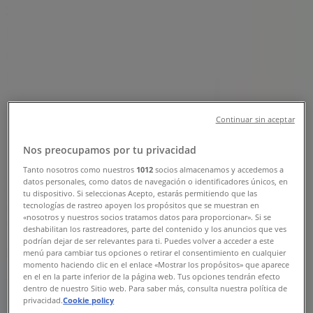
Sucursal Farmacias GI | Bouleard
Karol Wojtyla 1111 a San Nicolas de
González, León - Teléfonos,
Horarios y Promociones
Tiendeo en León
»
Continuar sin aceptar
Ofertas de Farmacias y Salud en León
»
Farmacias GI en León
»
Nos preocupamos por tu privacidad
Farmacias GI | Bouleard Karol Wojtyla 1111 a San
Tanto nosotros como nuestros
1012
socios almacenamos y accedemos a
datos personales, como datos de navegación o identificadores únicos, en
Nicolas de González
tu dispositivo. Si seleccionas Acepto, estarás permitiendo que las
tecnologías de rastreo apoyen los propósitos que se muestran en
Mapa
«nosotros y nuestros socios tratamos datos para proporcionar». Si se
Mapa
deshabilitan los rastreadores, parte del contenido y los anuncios que ves
podrían dejar de ser relevantes para ti. Puedes volver a acceder a este
Estamos a punto de publicar ofertas de Farmacias GI
menú para cambiar tus opciones o retirar el consentimiento en cualquier
momento haciendo clic en el enlace «Mostrar los propósitos» que aparece
en el en la parte inferior de la página web. Tus opciones tendrán efecto
Publicidad
dentro de nuestro Sitio web. Para saber más, consulta nuestra política de
privacidad.
Cookie policy