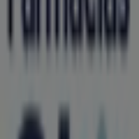
BBVA Bancomer
PERLA NO 101, León
64 m
Steren
Díaz Mirón No. 117 local F, Zona Centro, León
128 m
Abierto