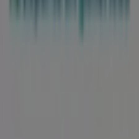
¿Qué hacemos?
Soluciones para empresas
Noticias y prensa
Trabaja con nosotros
Contáctanos
Contacto comercial y de marketing
Tienda mal colocada en el mapa
Notificar un folleto
¿Encontraste un problema en la web o en la
aplicación?
Índices
Marcas