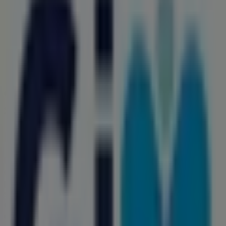
Samsung
Pino Suárez No. 209-C, Col. Centro, León
145 m
Otros negocios de Farmacias y
Salud en León
Farmacias GI
Bienvenido a la tienda de
Farmacias GI
en Tiendeo,
donde podrás descubrir las mejores
ofertas
,
promociones
y
catálogos
de esta destacada marca del
sector de
Farmacias y Salud
. Nuestra tienda física está
ubicada en
Bouleard Karol Wojtyla 1111 a San Nicolas
de González
,
León
, y en ella encontrarás una amplia