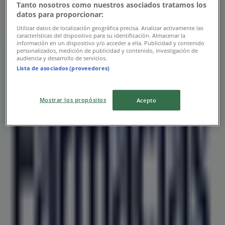
Tanto nosotros como nuestros asociados tratamos los
datos para proporcionar:
Utilizar datos de localización geográfica precisa. Analizar activamente las
características del dispositivo para su identificación. Almacenar la
información en un dispositivo y/o acceder a ella. Publicidad y contenido
personalizados, medición de publicidad y contenido, investigación de
audiencia y desarrollo de servicios.
Lista de asociados (proveedores)
Mostrar los propósitos
Acepto
Las tiendas más cercanas
Jafra
Boulevard Adolfo López Mateos Poniente No 236,
León
45 m