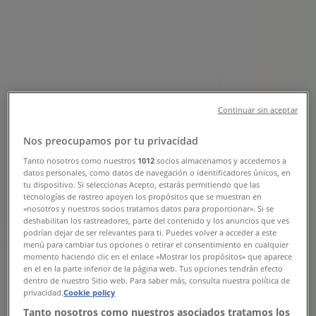
Sucursal Farmacias GI | Delta 2224
Valle de Jerez 2, León - Teléfonos,
Horarios y Promociones
Tiendeo en León
»
Ofertas de Farmacias y Salud en León
»
Continuar sin aceptar
Farmacias GI en León
»
Nos preocupamos por tu privacidad
Farmacias GI | Delta 2224 Valle de Jerez 2
Tanto nosotros como nuestros
1012
socios almacenamos y accedemos a
Mapa
datos personales, como datos de navegación o identificadores únicos, en
tu dispositivo. Si seleccionas Acepto, estarás permitiendo que las
Mapa
tecnologías de rastreo apoyen los propósitos que se muestran en
«nosotros y nuestros socios tratamos datos para proporcionar». Si se
Estamos a punto de publicar ofertas de Farmacias GI
deshabilitan los rastreadores, parte del contenido y los anuncios que ves
podrían dejar de ser relevantes para ti. Puedes volver a acceder a este
menú para cambiar tus opciones o retirar el consentimiento en cualquier
Publicidad
momento haciendo clic en el enlace «Mostrar los propósitos» que aparece
en el en la parte inferior de la página web. Tus opciones tendrán efecto
dentro de nuestro Sitio web. Para saber más, consulta nuestra política de
privacidad.
Cookie policy
Tanto nosotros como nuestros asociados tratamos los