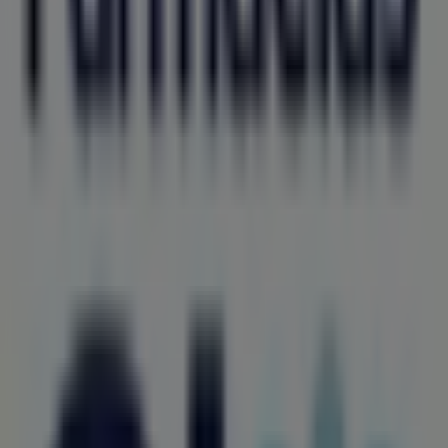
BBVA Bancomer
PERLA NO 101, León
64 m
Steren
Díaz Mirón No. 117 local F, Zona Centro, León
128 m
Abierto
Samsung