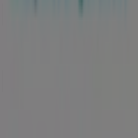
Contáctanos
Contacto comercial y de marketing
Tienda mal colocada en el mapa
Notificar un folleto
¿Encontraste un problema en la web o en la
aplicación?
Índices
Marcas
Marcas locales
Negocios
Negocios cercanos
Productos
Productos locales