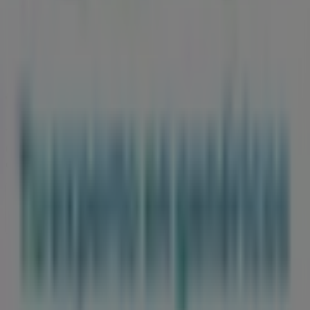
Tiendeo forma parte de Shopfully, la empresa
tecnológica que está reinventando las compras locales
en todo el mundo.
Tiendeo
¿Qué hacemos?
Soluciones para empresas
Noticias y prensa
Trabaja con nosotros