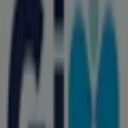
Pino Suárez No. 209-C, Col. Centro, León
145 m
Otros negocios de Farmacias y
Salud en León
Farmacias GI
Bienvenido a la tienda de
Farmacias GI
en Tiendeo,
donde podrás descubrir las mejores
ofertas
,
promociones
y
catálogos
de esta destacada marca del
sector de
Farmacias y Salud
. Nuestra tienda física está
ubicada en
Delta 2224 Valle de Jerez 2
,
León
, y en ella
encontrarás una amplia gama de productos de calidad
que te permitirán ahorrar durante todo el
agosto de
2026
.