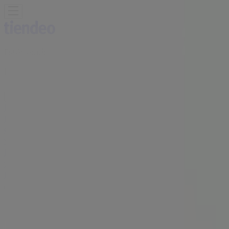
Estás aquí:
León
Destacados
Supermercados
Tiendas
Departamentales
Ropa, Zapatos y Accesorios
El Regreso A
Clases
Hogar
Farmacias y
Salud
Electrónica
Ferreterías
Salud y
Belleza
Restaurantes
Autos
Bancos y
Servicios
Deporte
Librerías y Papelerías
Ocio
Niños
Viajes y
Entretenimiento
Ópticas
Publicidad