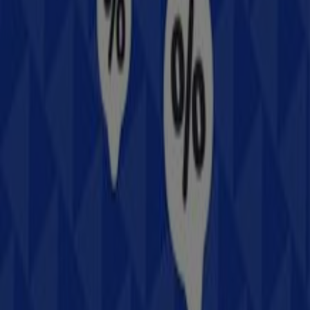
ofertas de
Samsung
en
León
. ¡Visítanos y empieza a
ahorrar hoy mismo!
Más información de Samsung
Ver otras tiendas de
Samsung en León
Publicidad