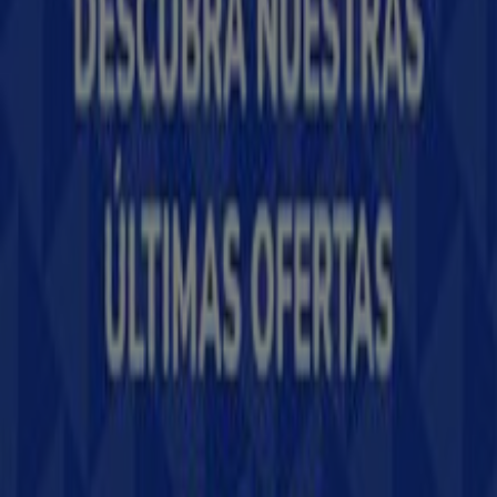
Tiendeo
¿Qué hacemos?
Soluciones para empresas
Noticias y prensa
Trabaja con nosotros
Contáctanos
Contacto comercial y de marketing
Tienda mal colocada en el mapa
Notificar un folleto
¿Encontraste un problema en la web o en la
aplicación?
Índices