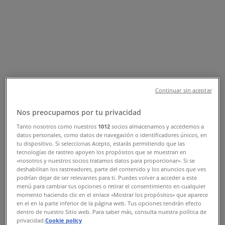
Tienda Samsung | Reforma N. 103,
esq. Pino Suárez, León - Teléfonos,
Horarios y Promociones
Tiendeo en León
»
Ofertas de Electrónica en León
»
Samsung en León
»
Continuar sin aceptar
Samsung | Reforma N. 103, esq. Pino Suárez
Nos preocupamos por tu privacidad
Mapa
Tanto nosotros como nuestros
1012
socios almacenamos y accedemos a
Mapa
datos personales, como datos de navegación o identificadores únicos, en
tu dispositivo. Si seleccionas Acepto, estarás permitiendo que las
tecnologías de rastreo apoyen los propósitos que se muestran en
Ofertas de Samsung en León
«nosotros y nuestros socios tratamos datos para proporcionar». Si se
deshabilitan los rastreadores, parte del contenido y los anuncios que ves
podrían dejar de ser relevantes para ti. Puedes volver a acceder a este
menú para cambiar tus opciones o retirar el consentimiento en cualquier
momento haciendo clic en el enlace «Mostrar los propósitos» que aparece
en el en la parte inferior de la página web. Tus opciones tendrán efecto
Samsung
dentro de nuestro Sitio web. Para saber más, consulta nuestra política de
privacidad.
Cookie policy