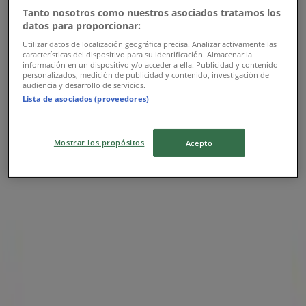
Ofertas Samsung
Tanto nosotros como nuestros asociados tratamos los
datos para proporcionar:
Publicidad
Utilizar datos de localización geográfica precisa. Analizar activamente las
características del dispositivo para su identificación. Almacenar la
información en un dispositivo y/o acceder a ella. Publicidad y contenido
personalizados, medición de publicidad y contenido, investigación de
audiencia y desarrollo de servicios.
Lista de asociados (proveedores)
Mostrar los propósitos
Acepto
Las tiendas más cercanas
Jafra