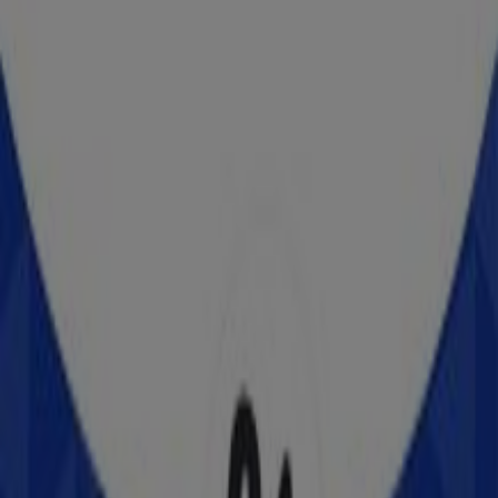
Boulevard Adolfo López Mateos Poniente No 236,
León
45 m
BBVA Bancomer
PERLA NO 101, León
64 m
Steren
Díaz Mirón No. 117 local F, Zona Centro, León
128 m