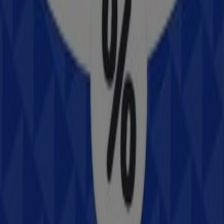
Cerrado
Samsung
Pino Suárez No. 209-C, Col. Centro, León
145 m
Otros negocios de Electrónica en
León
Samsung
Bienvenido a la tienda de
Samsung
en Tiendeo, donde
podrás descubrir las mejores
ofertas
,
promociones
y