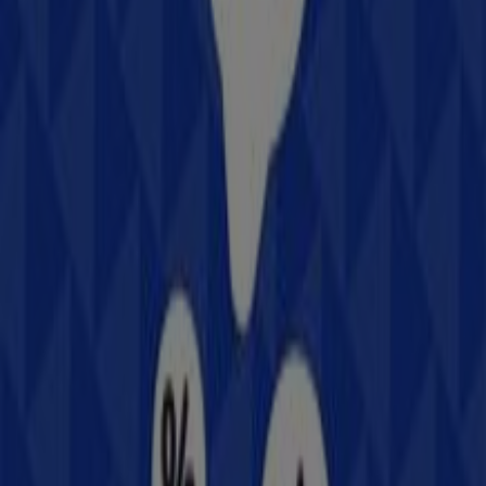
catálogos
de esta destacada marca del sector de
Electrónica
. Nuestra tienda física está ubicada en
Reforma N. 103, esq. Pino Suárez
,
León
, y en ella
encontrarás una amplia gama de productos de calidad
que te permitirán ahorrar durante todo el
agosto de
2026
.
En Tiendeo te ofrecemos toda la información actualizada
sobre
Samsung
, como los horarios de apertura, las
ofertas exclusivas y la ubicación exacta de la tienda en
Reforma N. 103, esq. Pino Suárez
. Además, tendrás
acceso a los últimos catálogos de
Samsung
, donde
podrás descubrir las promociones más recientes y
aprovechar grandes descuentos en productos de
Electrónica
para tus compras en
León
.
No pierdas la oportunidad de visitar la tienda de
Samsung
en
Reforma N. 103, esq. Pino Suárez
para
disfrutar de una experiencia de compra completa. Te
invitamos a explorar las promociones que tenemos para
ti este
agosto
y mantenerte informado de las mejores