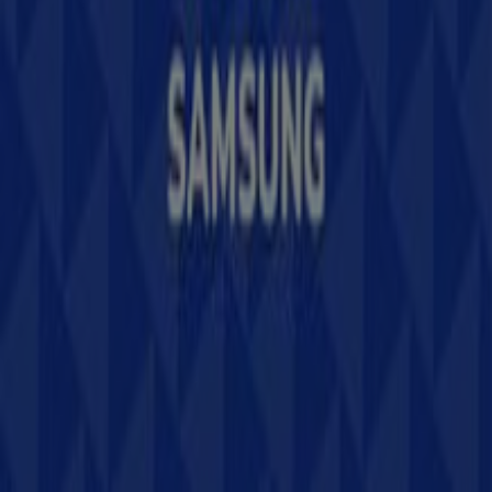
Marcas
Marcas locales
Negocios
Negocios cercanos
Productos
Productos locales
Ciudades
Descargar la app Tiendeo
Copyright © Tiendeo ® 2026 · Shopfully Marketing S.L.U. –
Palau de Mar – 08039 Barcelona, Spain
Términos y condiciones
Política de privacidad
Gestionar cookies