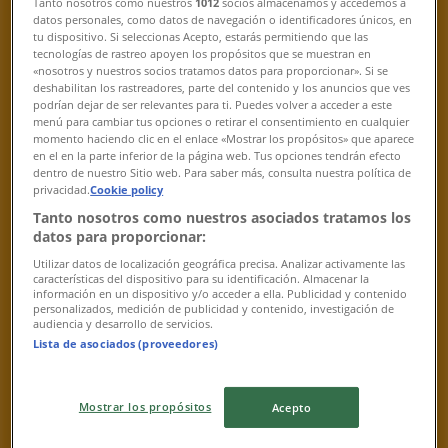
Tanto nosotros como nuestros
1012
socios almacenamos y accedemos a
Cerrado
datos personales, como datos de navegación o identificadores únicos, en
tu dispositivo. Si seleccionas Acepto, estarás permitiendo que las
tecnologías de rastreo apoyen los propósitos que se muestran en
«nosotros y nuestros socios tratamos datos para proporcionar». Si se
Domingo
deshabilitan los rastreadores, parte del contenido y los anuncios que ves
podrían dejar de ser relevantes para ti. Puedes volver a acceder a este
10:00 - 20:00
menú para cambiar tus opciones o retirar el consentimiento en cualquier
Lunes
momento haciendo clic en el enlace «Mostrar los propósitos» que aparece
10:00 - 20:00
en el en la parte inferior de la página web. Tus opciones tendrán efecto
Martes
dentro de nuestro Sitio web. Para saber más, consulta nuestra política de
privacidad.
Cookie policy
10:00 - 20:00
Miércoles
Tanto nosotros como nuestros asociados tratamos los
datos para proporcionar:
10:00 - 20:00
Jueves
Utilizar datos de localización geográfica precisa. Analizar activamente las
características del dispositivo para su identificación. Almacenar la
10:00 - 20:00
información en un dispositivo y/o acceder a ella. Publicidad y contenido
Viernes
personalizados, medición de publicidad y contenido, investigación de
audiencia y desarrollo de servicios.
10:00 - 20:00
Lista de asociados (proveedores)
Sábado
10:00 - 20:00
Mostrar los propósitos
Mapa
33 16 55 04 89
Maskota Food San Miguel
Acepto
Guadalajara