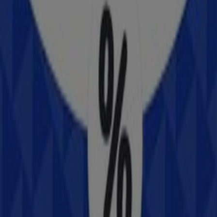
José María Morelos y Pavón, 631, Los Mochis
222 m
Cerrado
Farmacias YZA
JOSE MA. MORELOS 576 PTE INT. 1, CENTRO, AHOME
224 m
Farmacon
Jose Ma. Morelos 576 Pte Int. 1 Centro, Ahome