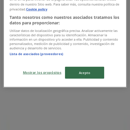
dentro de nuestro Sitio web. Para saber más, consulta nuestra política de
Samsung
privacidad.
Cookie policy
Tanto nosotros como nuestros asociados tratamos los
Ofertas Samsung
datos para proporcionar:
Utilizar datos de localización geográfica precisa. Analizar activamente las
Publicidad
características del dispositivo para su identificación. Almacenar la
información en un dispositivo y/o acceder a ella. Publicidad y contenido
personalizados, medición de publicidad y contenido, investigación de
audiencia y desarrollo de servicios.
Lista de asociados (proveedores)
Mostrar los propósitos
Acepto
Las tiendas más cercanas