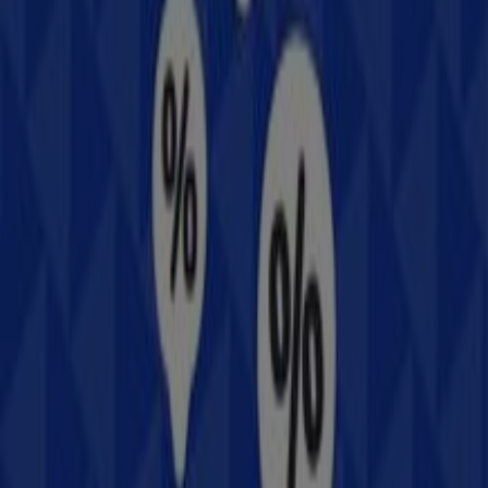
ofertas exclusivas y la ubicación exacta de la tienda en
Álvaro Obregón No. 1104 Poniente, Col. Centro
.
Además, tendrás acceso a los últimos catálogos de
Samsung
, donde podrás descubrir las promociones más
recientes y aprovechar grandes descuentos en
productos de
Electrónica
para tus compras en
Los
Mochis
.
No pierdas la oportunidad de visitar la tienda de
Samsung
en
Álvaro Obregón No. 1104 Poniente, Col.
Centro
para disfrutar de una experiencia de compra
completa. Te invitamos a explorar las promociones que
tenemos para ti este
agosto
y mantenerte informado de
las mejores ofertas de
Samsung
en
Los Mochis
.
¡Visítanos y empieza a ahorrar hoy mismo!
Más información de Samsung
Ver otras tiendas de
Samsung en Los Mochis
Publicidad