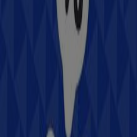
225 m
Otros negocios de Electrónica en
Los Mochis
Samsung
Bienvenido a la tienda de
Samsung
en Tiendeo, donde
podrás descubrir las mejores
ofertas
,
promociones
y
catálogos
de esta destacada marca del sector de
Electrónica
. Nuestra tienda física está ubicada en
Álvaro
Obregón No. 1104 Poniente, Col. Centro
,
Los Mochis
, y
en ella encontrarás una amplia gama de productos de
calidad que te permitirán ahorrar durante todo el
agosto de 2026
.
En Tiendeo te ofrecemos toda la información actualizada
sobre
Samsung
, como los horarios de apertura, las