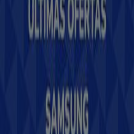
Contáctanos
Contacto comercial y de marketing
Tienda mal colocada en el mapa
Notificar un folleto
¿Encontraste un problema en la web o en la
aplicación?
Índices
Marcas
Marcas locales
Negocios
Negocios cercanos
Productos
Productos locales
Ciudades