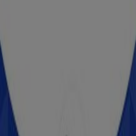
Telmex
Morelos 742 Poniente, Los Mochis
32 m
Western Union
Francisco I. Madero Num. 16., Mochicahui
127 m
Cerrado
Cklass