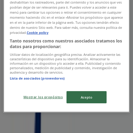
Martes
deshabilitan los rastreadores, parte del contenido y los anuncios que ves
podrían dejar de ser relevantes para ti. Puedes volver a acceder a este
08:00 - 18:00
menú para cambiar tus opciones o retirar el consentimiento en cualquier
Miércoles
momento haciendo clic en el enlace «Mostrar los propósitos» que aparece
08:00 - 18:00
en el en la parte inferior de la página web. Tus opciones tendrán efecto
dentro de nuestro Sitio web. Para saber más, consulta nuestra política de
Jueves
privacidad.
Cookie policy
08:00 - 18:00
Tanto nosotros como nuestros asociados tratamos los
Viernes
datos para proporcionar:
08:00 - 18:00
Sábado
Utilizar datos de localización geográfica precisa. Analizar activamente las
características del dispositivo para su identificación. Almacenar la
08:00 - 13:00
información en un dispositivo y/o acceder a ella. Publicidad y contenido
personalizados, medición de publicidad y contenido, investigación de
Mapa
(55)55528865
audiencia y desarrollo de servicios.
Lista de asociados (proveedores)
Abierto
Hasta las 13:00
Mostrar los propósitos
Acepto
Domingo
Cerrado
Lunes