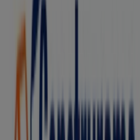
Tupperware
Ahuehuetes 100 INT 209 , San Jose de los Cedros ,
Cuajimalpa , CDMX , C.P. 05200, Ciudad de México
49 m
Tupperware
Boulevard del Temoluco No. 346 Col. Residencial
Acueducto de Guadalupe, Ciudad de México
49 m
Cerrado