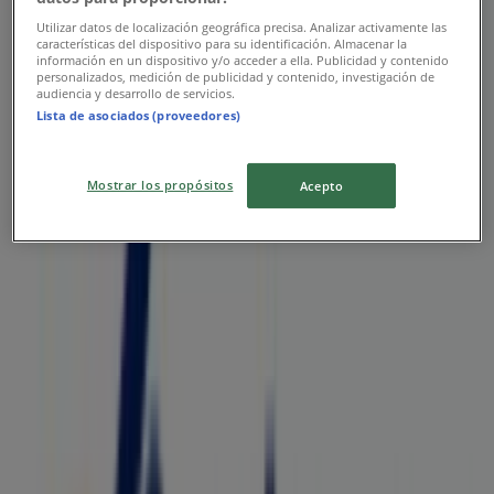
Utilizar datos de localización geográfica precisa. Analizar activamente las
características del dispositivo para su identificación. Almacenar la
información en un dispositivo y/o acceder a ella. Publicidad y contenido
personalizados, medición de publicidad y contenido, investigación de
Construrama
audiencia y desarrollo de servicios.
Lista de asociados (proveedores)
Promos
Vence el 31/12
Mostrar los propósitos
Acepto
Las tiendas más cercanas
Samsung
Av. Ejército Nacional No. 980, locales 250 al 252, Col.
Chapultepec Morales, Miguel Hidalgo
48 m