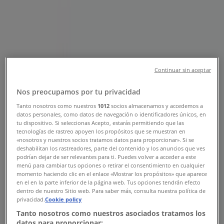
Sucursal Construrama | Francisco
del Paso y Troncoso, Ciudad de
México - Teléfonos, Horarios y
Promociones
Continuar sin aceptar
Tiendeo en Ciudad de México
»
Ofertas de Ferreterías en Ciudad de México
»
Nos preocupamos por tu privacidad
Construrama en Ciudad de México
»
Tanto nosotros como nuestros
1012
socios almacenamos y accedemos a
datos personales, como datos de navegación o identificadores únicos, en
Construrama | Francisco del Paso y Troncoso
tu dispositivo. Si seleccionas Acepto, estarás permitiendo que las
tecnologías de rastreo apoyen los propósitos que se muestran en
Mapa
#
«nosotros y nuestros socios tratamos datos para proporcionar». Si se
deshabilitan los rastreadores, parte del contenido y los anuncios que ves
Mapa
#
podrían dejar de ser relevantes para ti. Puedes volver a acceder a este
menú para cambiar tus opciones o retirar el consentimiento en cualquier
Ofertas de Construrama en Ciudad
momento haciendo clic en el enlace «Mostrar los propósitos» que aparece
en el en la parte inferior de la página web. Tus opciones tendrán efecto
de México
dentro de nuestro Sitio web. Para saber más, consulta nuestra política de
privacidad.
Cookie policy
Tanto nosotros como nuestros asociados tratamos los
datos para proporcionar: