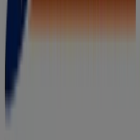
Tiendeo forma parte de Shopfully, la empresa
tecnológica que está reinventando las compras locales
en todo el mundo.
Tiendeo
¿Qué hacemos?
Soluciones para empresas
Noticias y prensa
Trabaja con nosotros
Contáctanos