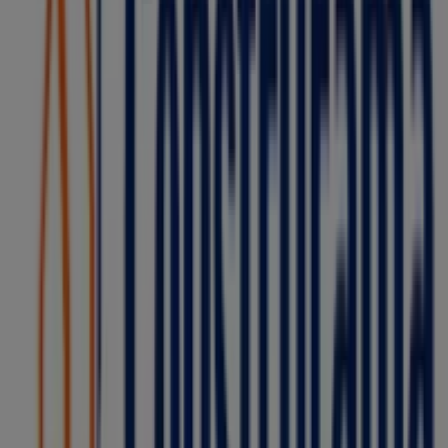
Otros negocios de Ferreterías en
Ciudad de México
Construrama
Bienvenido a la tienda de
Construrama
en Tiendeo,
donde podrás descubrir las mejores
ofertas
,
promociones
y
catálogos
de esta destacada marca del
sector de
Ferreterías
. Nuestra tienda física está ubicada
en
Francisco del Paso y Troncoso
,
Ciudad de México
, y
en ella encontrarás una amplia gama de productos de
calidad que te permitirán ahorrar durante todo el
agosto de 2026
.
En Tiendeo te ofrecemos toda la información actualizada
sobre
Construrama
, como los horarios de apertura, las
ofertas exclusivas y la ubicación exacta de la tienda en
Francisco del Paso y Troncoso
. Además, tendrás acceso
a los últimos catálogos de
Construrama
, donde podrás