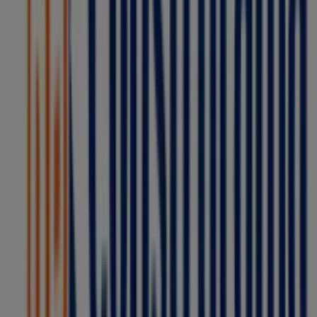
descubrir las promociones más recientes y aprovechar
grandes descuentos en productos de
Ferreterías
para
tus compras en
Ciudad de México
.
No pierdas la oportunidad de visitar la tienda de
Construrama
en
Francisco del Paso y Troncoso
para
disfrutar de una experiencia de compra completa. Te
invitamos a explorar las promociones que tenemos para
ti este
agosto
y mantenerte informado de las mejores
ofertas de
Construrama
en
Ciudad de México
.
¡Visítanos y empieza a ahorrar hoy mismo!
Más información de Construrama
Ver otras tiendas de
Construrama en Ciudad de México
Publicidad